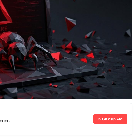
К СКИДКАМ
онов