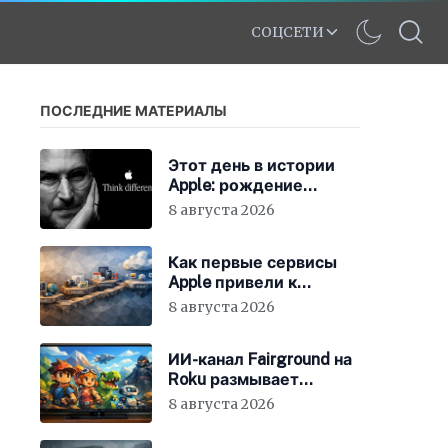
СОЦСЕТИ
ПОСЛЕДНИЕ МАТЕРИАЛЫ
Этот день в истории
Apple: рождение
нового слогана «Think
8 августа 2026
Different»
Как первые сервисы
Apple привели к
появлению iCloud
8 августа 2026
ИИ-канал Fairground на
Roku размывает
стандарты стриминга
8 августа 2026