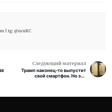
m | tg: @ncuKC
Следующий материал
ss
Трамп наконец-то выпустит
свой смартфон. Но это
устаревший азиатский клон по
цене iPhone 17e