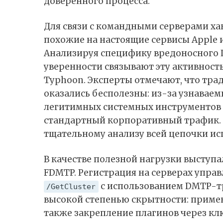
доверенного процесса.
Для связи с командными серверами ха
похожие на настоящие сервисы Apple и
Анализируя специфику вредоносного П
уверенности связывают эту активность
Typhoon. Эксперты отмечают, что тра
оказались бесполезны: из-за узнава
легитимных системных инструментов 
стандартный корпоративный трафик. 
тщательному анализу всей цепочки ис
В качестве полезной нагрузки выступ
FDMTP. Регистрация на серверах упра
с использованием DMTP-т
/GetCluster
высокой степенью скрытности: примен
также закрепление плагинов через клю