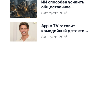
ИИ способен усилить
общественное
недовольство во всём
8 августа 2026
мире
Apple TV готовит
комедийный детектив
с Джеймсом
8 августа 2026
Марсденом