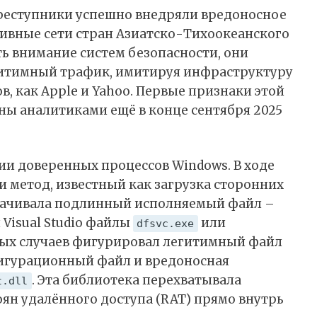
преступники успешно внедряли вредоносное
ивные сети стран Азиатско-Тихоокеанского
ть внимание систем безопасности, они
гитимный трафик, имитируя инфраструктуру
в, как Apple и Yahoo. Первые признаки этой
ы аналитиками ещё в конце сентября 2025
ии доверенных процессов Windows. В ходе
метод, известный как загрузка сторонних
 скачивала подлинный исполняемый файл –
 Visual Studio файлы
или
dfsvc.exe
ных случаев фигурировал легитимный файл
фигурационный файл и вредоносная
. Эта библиотека перехватывала
t.dll
ян удалённого доступа (RAT) прямо внутрь