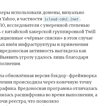
керы использовали домены, визуально
 Yahoo, в частности
.
icloud-cdn[.]net
О, исследователи с умеренной степенью
 с китайской хакерской группировкой Twill
диционные «чёрные списки» в этом случае
емых имён инфраструктуры и применения
вредоносная активность выглядела как
Выявить угрозу удалось лишь благодаря
полнения.
ала обновлённая версия бэкдор-фреймворка
вления происходила через конечную точку
рафика. Вредоносная программа отличалась
ялась расшифровка во время выполнения, а
чи реестра, что позволяло