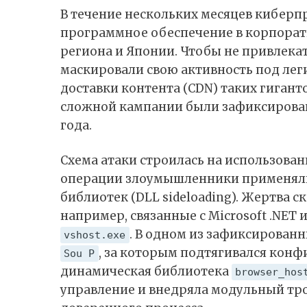
В течение нескольких месяцев кибер
программное обеспечение в корпорат
региона и Японии. Чтобы не привлека
маскировали свою активность под ле
доставки контента (CDN) таких гиганто
сложной кампании были зафиксирован
года.
Схема атаки строилась на использован
операции злоумышленники применяли 
библиотек (DLL sideloading). Жертва
например, связанные с Microsoft .NET и
. В одном из зафиксирован
vshost.exe
, за которым подтягивался кон
Sou P
динамическая библиотека
browser_hos
управление и внедряла модульный тро