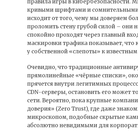
правила игры в кибербезопасности. 
кривыми шрифтами и сомнительными с
исходит от того, чему мы доверяем бо
проломить стену грубой силой – они 
спокойно проходят через главный вход
маскировки трафика показывает, что 
у собственной «слепоты» к известным
Очевидно, что традиционные антивир
прямолинейные «чёрные списки», око
прячется внутри легитимных процессо
CDN-серверы, остановить его может т
сети. Вероятно, пока крупные компан
доверия» (Zero Trust), где даже знак
микроскопом, подобные скрытые камп
абсолютно невидимыми для корпорат