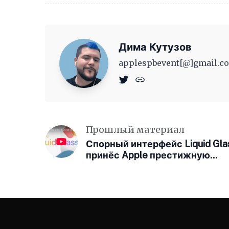
Дима Кутузов
applespbevent[@]gmail.co
Прошлый материал
Спорный интерфейс Liquid Gla
принёс Apple престижную
награду в области дизайна