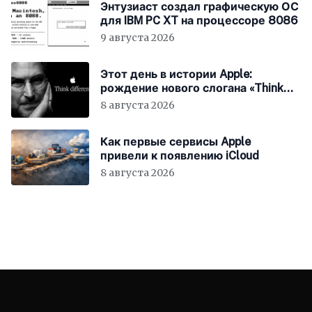
Энтузиаст создал графическую ОС
для IBM PC XT на процессоре 8086
9 августа 2026
Этот день в истории Apple:
рождение нового слогана «Think
Different»
8 августа 2026
Как первые сервисы Apple
привели к появлению iCloud
8 августа 2026