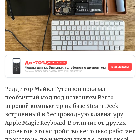
До -70%
до 31.08.2026
К СКИДКАМ
Чехлы для мобильных телефонов с дисконтом
Реклама. ООО "АЛИБАБА.КОМ (РУ)", ИНН 7703380158
Реддитор Майкл Гутензон показал
необычный мод под названием Bento —
игровой компьютер на базе
Steam Deck
,
встроенный в беспроводную клавиатуру
Apple
Magic Keyboard
. В отличие от других
проектов, это устройство не только работает
на
SteamOS
, но и использует AR-очки XReal