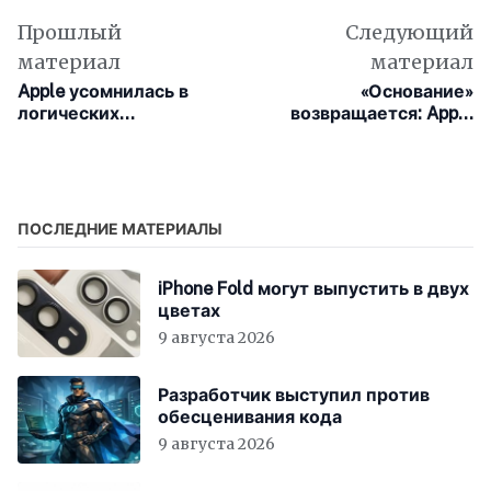
Прошлый
Следующий
материал
материал
Apple усомнилась в
«Основание»
логических
возвращается: Apple
способностях ИИ-
представила трейлер
моделей после
третьего сезона
провала на
классических задачах
ПОСЛЕДНИЕ МАТЕРИАЛЫ
iPhone Fold могут выпустить в двух
цветах
9 августа 2026
Разработчик выступил против
обесценивания кода
9 августа 2026