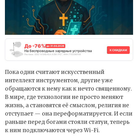
До -76%
до 31.08.2026
К СКИДКАМ
На беспроводные зарядные устройства
Реклама. ООО "АЛИБАБА.КОМ (РУ)", ИНН 7703380158
Пока одни считают
искусственный
интеллект
инструментом, другие уже
обращаются к нему как к нечто священному.
В мире, где технологии не просто меняют
жизнь, а становятся её смыслом, религия не
отступает — она переформатируется. И если
раньше перед богами стояли статуи, теперь
к ним подключаются через Wi-Fi.