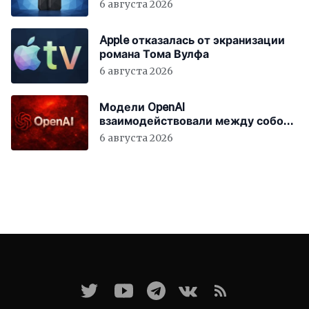
6 августа 2026
Apple отказалась от экранизации
романа Тома Вулфа
6 августа 2026
Модели OpenAI
взаимодействовали между собой
до взлома Hugging Face
6 августа 2026