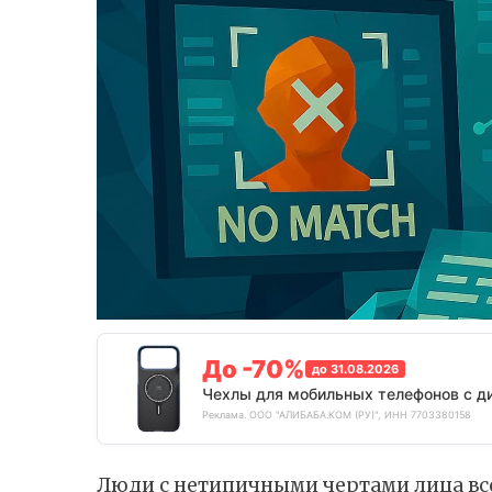
До -70%
до 31.08.2026
Чехлы для мобильных телефонов с д
Реклама. ООО "АЛИБАБА.КОМ (РУ)", ИНН 7703380158
Люди с нетипичными чертами лица всё 