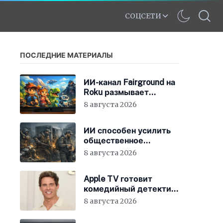
СОЦСЕТИ
ПОСЛЕДНИЕ МАТЕРИАЛЫ
ИИ-канал Fairground на
Roku размывает
стандарты стриминга
8 августа 2026
ИИ способен усилить
общественное
недовольство во всём
8 августа 2026
мире
Apple TV готовит
комедийный детектив
с Джеймсом
8 августа 2026
Марсденом