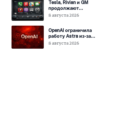
Tesla, Rivian и GM
продолжают
отказываться от
8 августа 2026
CarPlay
OpenAI ограничила
работу Astra из-за
киберрисков
8 августа 2026