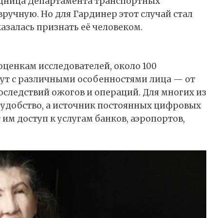
удница Департамента транспортных
ручную. Но для Гардинер этот случай стал
залась признать её человеком.
оценкам исследователей, около 100
ут с различными особенностями лица — от
следствий ожогов и операций. Для многих из
еудобство, а источник постоянных цифровых
им доступ к услугам банков, аэропортов,