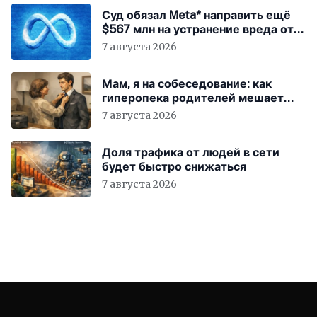
Суд обязал Meta* направить ещё
$567 млн на устранение вреда от
соцсетей
7 августа 2026
Мам, я на собеседование: как
гиперопека родителей мешает
«зумерам» устроиться в компанию
7 августа 2026
Доля трафика от людей в сети
будет быстро снижаться
7 августа 2026