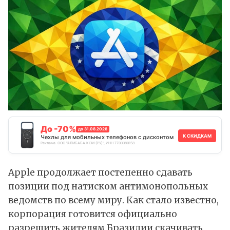
До -70%
до 31.08.2026
К СКИДКАМ
Чехлы для мобильных телефонов с дисконтом
Реклама. ООО "АЛИБАБА.КОМ (РУ)", ИНН 7703380158
Apple продолжает постепенно сдавать
позиции под натиском антимонопольных
ведомств по всему миру. Как стало известно,
корпорация готовится официально
разрешить жителям Бразилии скачивать