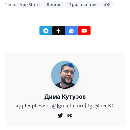
Теги:
App Store
В мире
Приложения
iOS
Дима Кутузов
applespbevent[@]gmail.com | tg: @ncuKC