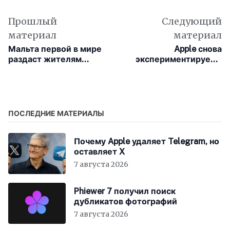
Прошлый
Следующий
материал
материал
Мальта первой в мире
Apple снова
раздаст жителям
экспериментирует с
бесплатный ChatGPT
материалами корпуса
Plus на целый год
для будущих iPhone
ПОСЛЕДНИЕ МАТЕРИАЛЫ
Почему Apple удаляет Telegram, но
оставляет X
7 августа 2026
Phiewer 7 получил поиск
дубликатов фотографий
7 августа 2026