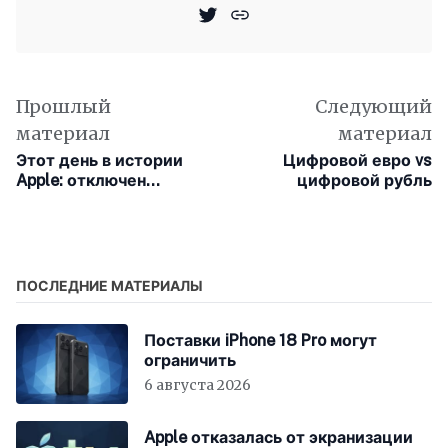
Прошлый
Следующий
материал
материал
Этот день в истории
Цифровой евро vs
Apple: отключен
цифровой рубль
пиратский сервис
Hackulous,
позволявший
скачивать iOS-
приложения бесплатно
ПОСЛЕДНИЕ МАТЕРИАЛЫ
Поставки iPhone 18 Pro могут
ограничить
6 августа 2026
Apple отказалась от экранизации