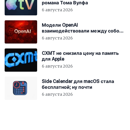
романа Тома Вулфа
6 августа 2026
Модели OpenAI
взаимодействовали между собой
до взлома Hugging Face
6 августа 2026
CXMT не снизила цену на память
для Apple
6 августа 2026
Side Calendar для macOS стала
бесплатной; ну почти
6 августа 2026