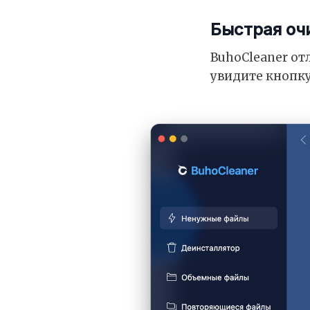
Быстрая оч
BuhoCleaner от
увидите кнопку