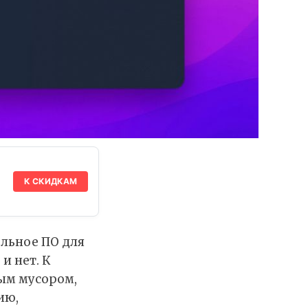
К СКИДКАМ
ельное ПО для
и нет. К
ным мусором,
ию,