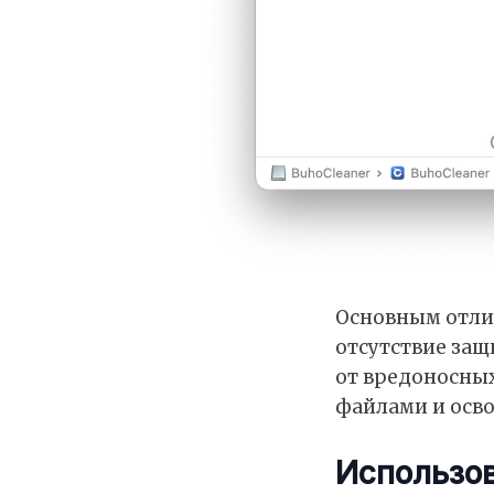
Основным отлич
отсутствие защ
от вредоносных
файлами и осв
Использов