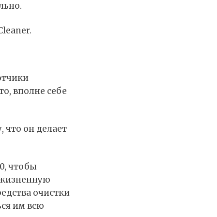
льно.
Cleaner
.
отчики
то, вполне себе
 что он делает
0, чтобы
пожизненную
редства очистки
ься им всю