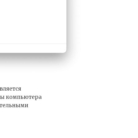
вляется
иты компьютера
лательными