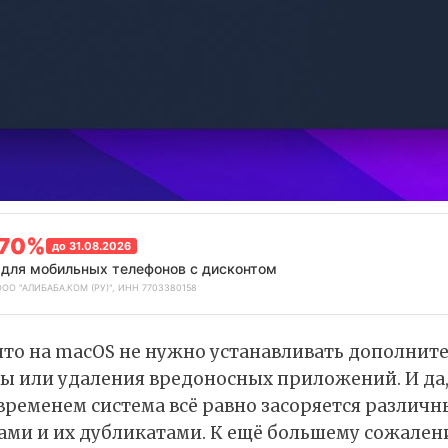
-70%
до 31.08.2026
для мобильных телефонов с дисконтом
ООО "АЛИБАБА.КОМ (РУ)", ИНН 7703380158
что на macOS не нужно устанавливать дополнит
ы или удаления вредоносных приложений. И да, 
временем система всё равно засоряется различ
ми и их дубликатами. К ещё большему сожален