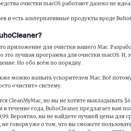
едства очистки macOS работают далеко не идеа
аев и есть альтернативные продукты вроде
Buho
uhoCleaner?
это приложение для очистки вашего Mac. Разраб
о это лучшая программа для очистки macOS. И, э
ение. Но обо всём по порядку.
же можно назвать ускорителем Mac. Всё потому,
осто «чистит» систему.
тся CleanMyMac, но вы не хотите выкладывать $4
м в течение года, BuhoCleaner предлагает вам 
9,99. Вероятно, вы не найдете лучшей цены для с
 не говоря уже о том, что вы сможете пользоват