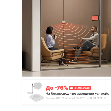
До -76%
до 31.08.2026
На беспроводные зарядные устройст
Реклама. ООО "АЛИБАБА.КОМ (РУ)", ИНН 7703380158