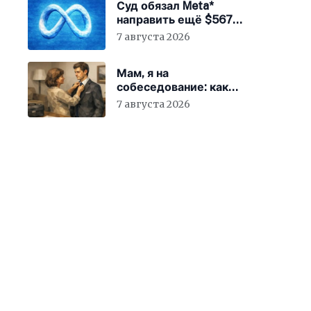
Суд обязал Meta*
направить ещё $567
млн на устранение
7 августа 2026
вреда от соцсетей
Мам, я на
собеседование: как
гиперопека родителей
7 августа 2026
мешает «зумерам»
устроиться в компанию