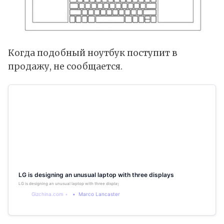
Когда подобный ноутбук поступит в
продажу, не сообщается.
LG is designing an unusual laptop with three displays
LG is designing an unusual laptop with three displays. LG will soon announce an original laptop equipped 
Gizchina.com
Marco Lancaster