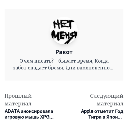
Ракот
О чем писать? - бывает время, Когда
забот спадает бремя, Дни вдохновенного
труда, Когда и ум и сердце полны, И
рифмы дружные, как волны, Журча, одна
во след другой Несутся вольной чередой.
Прошлый
Следующий
материал
материал
ADATA анонсировала
Apple отметит Год
игровую мышь XPG
Тигра в Японии
Vault со встроенным
специальным