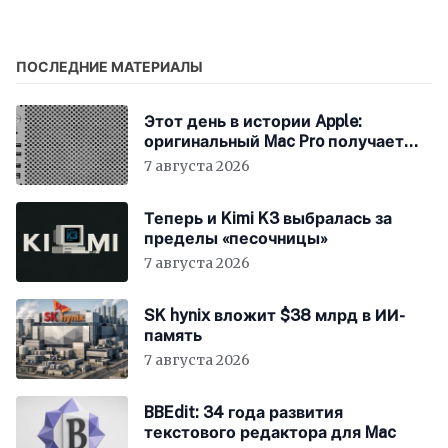
SSD
изданием AirTag и
Beats Studio Buds
ПОСЛЕДНИЕ МАТЕРИАЛЫ
Этот день в истории Apple:
оригинальный Mac Pro получает
мощный процессор Intel
7 августа 2026
Теперь и Kimi K3 выбралась за
пределы «песочницы»
7 августа 2026
SK hynix вложит $38 млрд в ИИ-
память
7 августа 2026
BBEdit: 34 года развития
текстового редактора для Mac