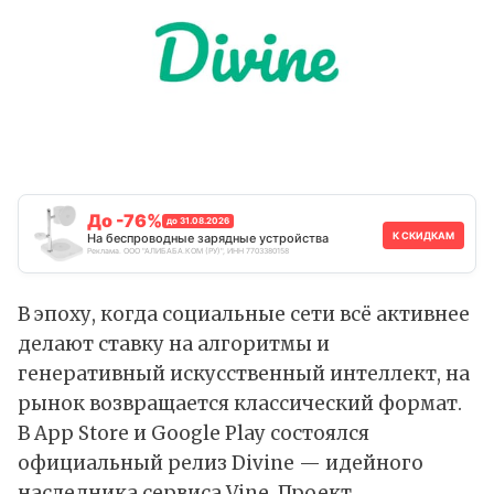
До -76%
до 31.08.2026
К СКИДКАМ
На беспроводные зарядные устройства
Реклама. ООО "АЛИБАБА.КОМ (РУ)", ИНН 7703380158
В эпоху, когда социальные сети всё активнее
делают ставку на алгоритмы и
генеративный искусственный интеллект, на
рынок возвращается классический формат.
В App Store и Google Play состоялся
официальный релиз
Divine
— идейного
наследника сервиса Vine. Проект,