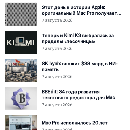
Этот день в истории Apple:
оригинальный Mac Pro получает
мощный процессор Intel
7 августа 2026
Теперь и Kimi K3 выбралась за
пределы «песочницы»
7 августа 2026
SK hynix вложит $38 млрд в ИИ-
память
7 августа 2026
BBEdit: 34 года развития
текстового редактора для Mac
7 августа 2026
Mac Pro исполнилось 20 лет
7 августа 2026