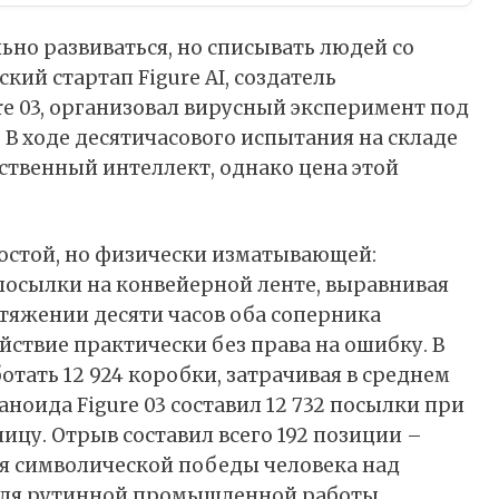
но развиваться, но списывать людей со
кий стартап Figure AI, создатель
e 03, организовал вирусный
эксперимент
под
В ходе десятичасового испытания на складе
ственный интеллект, однако цена этой
остой, но физически изматывающей:
посылки на конвейерной ленте, выравнивая
отяжении десяти часов оба соперника
ствие практически без права на ошибку. В
отать 12 924 коробки, затрачивая в среднем
аноида Figure 03 составил 12 732 посылки при
ицу. Отрыв составил всего 192 позиции –
ля символической победы человека над
для рутинной промышленной работы.