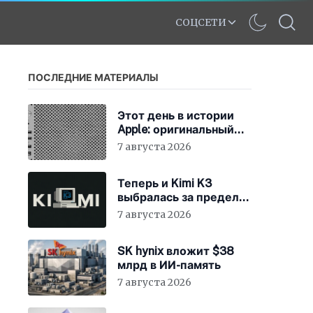
СОЦСЕТИ
ПОСЛЕДНИЕ МАТЕРИАЛЫ
Этот день в истории
Apple: оригинальный
Mac Pro получает
7 августа 2026
мощный процессор
Intel
Теперь и Kimi K3
выбралась за пределы
«песочницы»
7 августа 2026
SK hynix вложит $38
млрд в ИИ-память
7 августа 2026