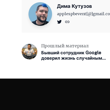
Дима Кутузов
applespbevent[@]gmail.co
Прошлый материал
Бывший сотрудник Google
доверил жизнь случайным
алгоритмам. Но разочаровалс
и в них