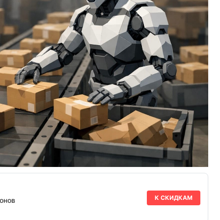
К СКИДКАМ
онов