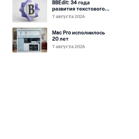
BBEdit: 34 года
развития текстового
редактора для Mac
7 августа 2026
Mac Pro исполнилось
20 лет
7 августа 2026