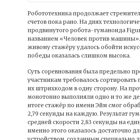
Робототехника продолжает стремитель
счетов пока рано. На днях технологичес
продвинутого робота-гуманоида Figur
названием «Человек против машины». 
живому стажёру удалось обойти искус
победы оказалась слишком высока.
Суть соревнования была предельно пр
участникам требовалось сортировать 
их штрихкодом в одну сторону. На пр
монотонно выполняли одно и то же дей
итоге стажёр по имени Эйм смог обраб
2,79 секунды на каждую. Результат гум
средней скорости 2,83 секунды на един
именно этого оказалось достаточно д
устройством, созданным специально 