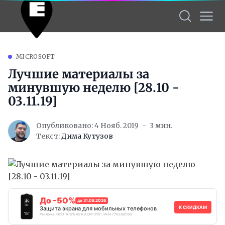
MICROSOFT
Лучшие материалы за
минувшую неделю [28.10 -
03.11.19]
Опубликовано: 4 Нояб. 2019
3 мин.
Текст:
Дима Кутузов
До -50%
до 31.08.2026
К СКИДКАМ
Защита экрана для мобильных телефонов
Реклама. ООО "АЛИБАБА.КОМ (РУ)", ИНН 7703380158