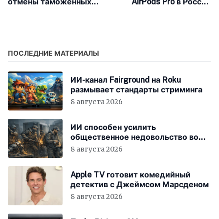
отмены таможенных
AirPods Pro в России
тарифов на
назначен на 12 ноября
компоненты
устройств,
производимых в
ПОСЛЕДНИЕ МАТЕРИАЛЫ
ИИ-канал Fairground на Roku
размывает стандарты стриминга
8 августа 2026
ИИ способен усилить
общественное недовольство во
всём мире
8 августа 2026
Apple TV готовит комедийный
детектив с Джеймсом Марсденом
8 августа 2026