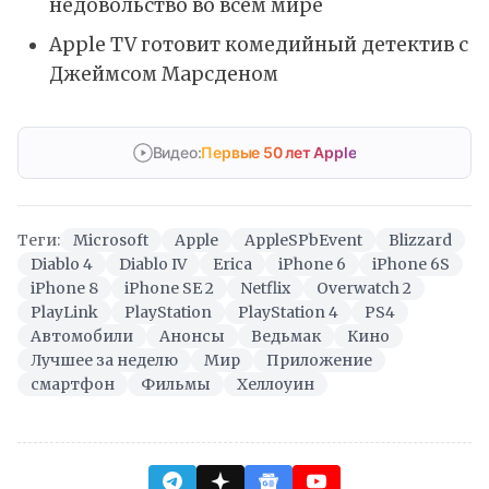
недовольство во всём мире
Apple TV готовит комедийный детектив с
Джеймсом Марсденом
Видео:
Первые 50 лет Apple
Теги:
Microsoft
Apple
AppleSPbEvent
Blizzard
Diablo 4
Diablo IV
Erica
iPhone 6
iPhone 6S
iPhone 8
iPhone SE 2
Netflix
Overwatch 2
PlayLink
PlayStation
PlayStation 4
PS4
Автомобили
Анонсы
Ведьмак
Кино
Лучшее за неделю
Мир
Приложение
смартфон
Фильмы
Хеллоуин