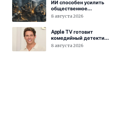
ИИ способен усилить
общественное
недовольство во всём
8 августа 2026
мире
Apple TV готовит
комедийный детектив
с Джеймсом
8 августа 2026
Марсденом