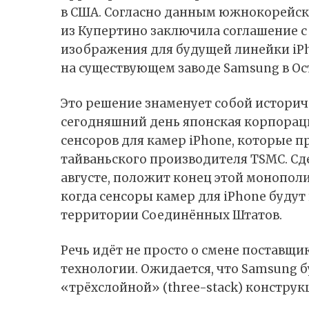
в США. Согласно
данным
южнокорейско
из Купертино заключила соглашение с
изображения для будущей линейки iPho
на существующем заводе Samsung в Ост
Это решение знаменует собой историче
сегодняшний день японская корпорац
сенсоров для камер iPhone, которые п
тайваньского производителя TSMC. Сде
августе, положит конец этой монополии
когда сенсоры камер для iPhone буду
территории Соединённых Штатов.
Речь идёт не просто о смене поставщи
технологии. Ожидается, что Samsung 
«трёхслойной» (three-stack) конструк