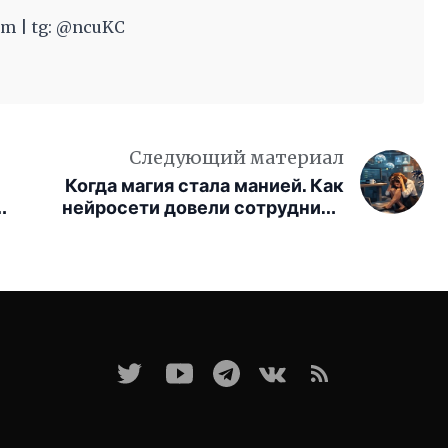
m | tg: @ncuKC
Следующий материал
Когда магия стала манией. Как
0
нейросети довели сотрудницу
стартапа до психоза