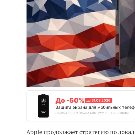
До -50%
до 31.08.2026
Защита экрана для мобильных телеф
Реклама. ООО "АЛИБАБА.КОМ (РУ)", ИНН 7703380158
Apple продолжает стратегию по лока