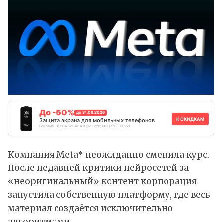
До -50%
до 31.08.2026
К СКИДКАМ
Защита экрана для мобильных телефонов
Реклама. ООО "АЛИБАБА.КОМ (РУ)", ИНН 7703380158
Компания Meta* неожиданно сменила курс.
После недавней критики нейросетей за
«неоригинальный» контент корпорация
запустила
собственную платформу, где весь
материал создаётся исключительно
алгоритмами.