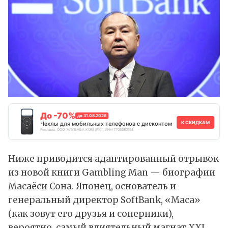
До -70%
до 31.08.2026
К СКИДКАМ
Чехлы для мобильных телефонов с дисконтом
Реклама. ООО "АЛИБАБА.КОМ (РУ)", ИНН 7703380158
Ниже приводится адаптированный
отрывок
из новой книги Gambling Man — биографии
Масаёси Сона. Японец, основатель и
генеральный директор SoftBank, «Маса»
(как зовут его друзья и соперники),
вероятно, самый влиятельный магнат XXI