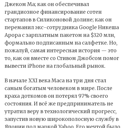
Джеком Ма; как он обеспечивал
грандиозное финансирование сотен
стартапов в Силиконовой долине; как он
переманил экс-сотрудника Google Никеша
Арора с зарплатным пакетом на $320 млн,
формально подписанным на салфетке. Но,
пожалуй, самая интересная история — это
то, как он вместе со Стивом Джобсом помог
вывести iPhone на глобальный рынок.
В начале XXI века Маса на три дня стал
самым богатым человеком в мире. После
краха
доткомов
он потерял 97% своего
состояния. И всё же предприниматель не
утратил веру в технологический прогресс,
запустив новую широкополосную службу в
Японии под маркой Yahoo. Его мечтой было