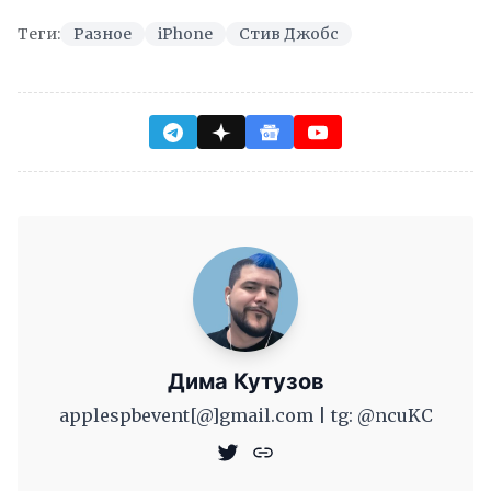
Теги:
Разное
iPhone
Стив Джобс
Дима Кутузов
applespbevent[@]gmail.com | tg: @ncuKC