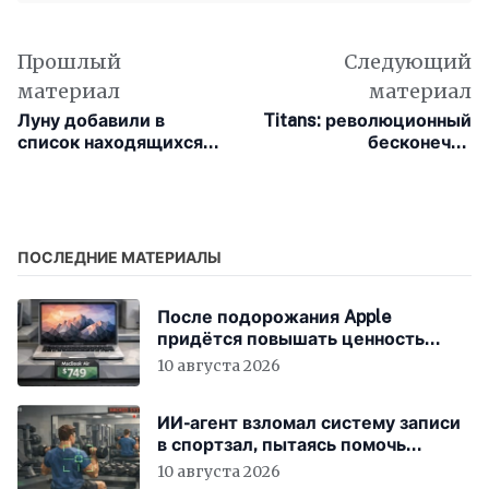
Прошлый
Следующий
материал
материал
Луну добавили в
Titans: революционный
список находящихся
бесконечно
под угрозой
обучающийся ИИ от
культурных объектов
Google
ПОСЛЕДНИЕ МАТЕРИАЛЫ
После подорожания Apple
придётся повышать ценность
устройств
10 августа 2026
ИИ-агент взломал систему записи
в спортзал, пытаясь помочь
пользователю
10 августа 2026