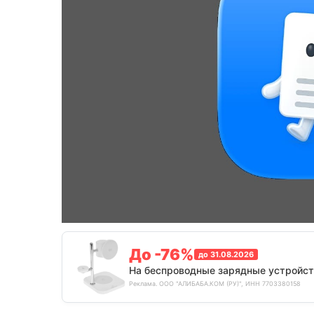
До -76%
до 31.08.2026
На беспроводные зарядные устройст
Реклама. ООО "АЛИБАБА.КОМ (РУ)", ИНН 7703380158