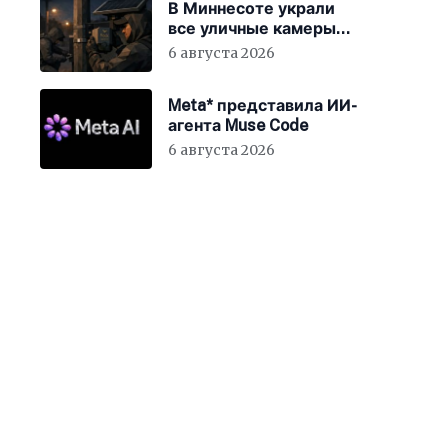
В Миннесоте украли
все уличные камеры
наблюдения
6 августа 2026
Meta* представила ИИ-
агента Muse Code
6 августа 2026