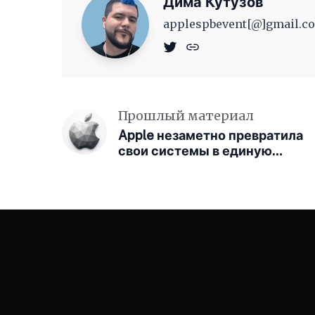
Дима Кутузов
applespbevent[@]gmail.co
Прошлый материал
Apple незаметно превратила
свои системы в единую
платформу