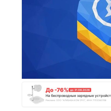
До -76%
до 31.08.2026
На беспроводные зарядные устройст
Реклама. ООО "АЛИБАБА.КОМ (РУ)", ИНН 7703380158