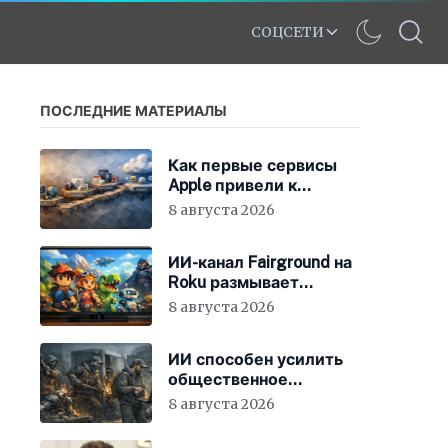
СОЦСЕТИ
ПОСЛЕДНИЕ МАТЕРИАЛЫ
Как первые сервисы
Apple привели к
появлению iCloud
8 августа 2026
ИИ-канал Fairground на
Roku размывает
стандарты стриминга
8 августа 2026
ИИ способен усилить
общественное
недовольство во всём
8 августа 2026
мире