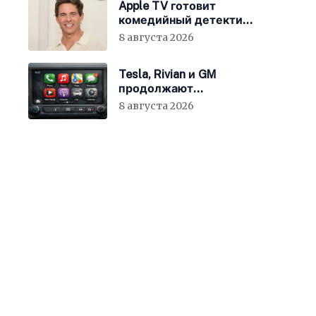
Apple TV готовит
комедийный детектив
с Джеймсом
8 августа 2026
Марсденом
Tesla, Rivian и GM
продолжают
отказываться от
8 августа 2026
CarPlay