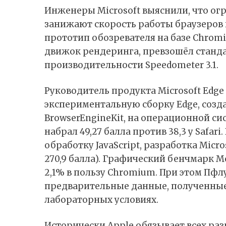
Инженеры Microsoft
выяснили
, что о
занижают скорость работы браузеров н
прототип обозревателя на базе Chrom
движок рендеринга, превзошёл стандар
производительности Speedometer 3.1.
Руководитель продукта Microsoft Edge
экспериментальную сборку Edge, соз
BrowserEngineKit, на операционной сист
набрал 49,27 балла против 38,3 у Safar
обработку JavaScript, разработка Micro
270,9 балла). Графический бенчмарк M
2,1% в пользу Chromium. При этом Пфлу
предварительные данные, полученные н
лабораторных условиях.
Исторически Apple обязывает всех раз