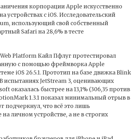
граничения корпорации Apple искусственно
а устройствах с iOS. Исследовательский
ium, использующий свой собственный
тный Safari на 28,6% в тесте
 Web Platform Кайл Пфлуг протестировал
данную с помощью фреймворка Apple
еме iOS 26.5.1. Прототип на базе движка Blink
i. В испытаниях JetStream 3, оценивающих
soft оказалась быстрее на 13,1% (306,35 против
otionMark 1.3.1 показал минимальный отрыв в
г подчеркнул, что всё это лишь
а личном устройстве, а не в строгих
работчиков браузеров для iPhone и iPad