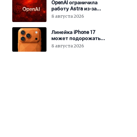
OpenAI ограничила
работу Astra из-за
киберрисков
8 августа 2026
Линейка iPhone 17
может подорожать
уже 10 августа
8 августа 2026