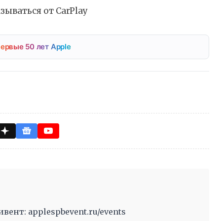
зываться от CarPlay
ервые 50 лет Apple
ент: applespbevent.ru/events