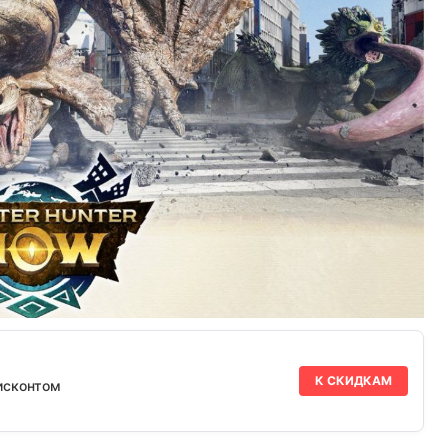
К СКИДКАМ
исконтом