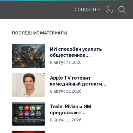
СОЦСЕТИ
ПОСЛЕДНИЕ МАТЕРИАЛЫ
ИИ способен усилить
общественное
недовольство во всём
8 августа 2026
мире
Apple TV готовит
комедийный детектив
с Джеймсом
8 августа 2026
Марсденом
Tesla, Rivian и GM
продолжают
отказываться от
8 августа 2026
CarPlay