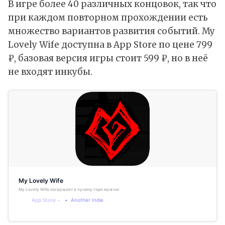
В игре более 40 различных концовок, так что
при каждом повторном прохождении есть
множество вариантов развития событий. My
Lovely Wife доступна в App Store по цене 799
₽, базовая версия игры стоит 599 ₽, но в неё
не входят инкубы.
‎My Lovely Wife
‎My Lovely Wife погружает в пучину горя мужчины после внезапной смерти его любимой жены. Эт
App Store
Another Indie