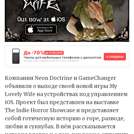
До -70%
до 31.08.2026
К СКИДКАМ
Чехлы для мобильных телефонов с дисконтом
Реклама. ООО "АЛИБАБА.КОМ (РУ)", ИНН 7703380158
Компании Neon Doctrine и GameChanger
объявили о выходе своей новой игры My
Lovely Wife на устройствах под управлением
iOS. Проект был представлен на выставке
The Indie Horror Showcase и представляет
собой готическую историю о горе, разводе,
любви и суккубах. В нём рассказывается