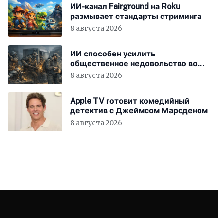
ИИ-канал Fairground на Roku
размывает стандарты стриминга
8 августа 2026
ИИ способен усилить
общественное недовольство во
всём мире
8 августа 2026
Apple TV готовит комедийный
детектив с Джеймсом Марсденом
8 августа 2026