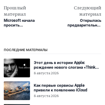
Прошлый
Следующий
материал
материал
Microsoft начала
Открылась
просить
предварительная
пользователей
регистрация на
ответить, почему они
японскую ролевую
хотят установить
фентезийную игру Duet
Google Chrome
Night Abyss для iOS и
Android
ПОСЛЕДНИЕ МАТЕРИАЛЫ
Этот день в истории Apple:
рождение нового слогана «Think
Different»
8 августа 2026
Как первые сервисы Apple
привели к появлению iCloud
8 августа 2026