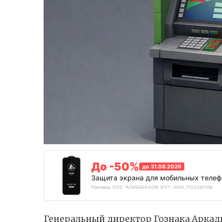
До -50%
до 31.08.2026
Защита экрана для мобильных телеф
Реклама. ООО "АЛИБАБА.КОМ (РУ)", ИНН 7703380158
Генеральный директор Гознака Аркад