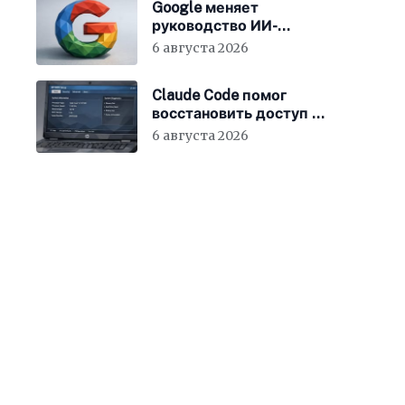
Google меняет
руководство ИИ-
направления
6 августа 2026
Claude Code помог
восстановить доступ к
BIOS ноутбука
6 августа 2026