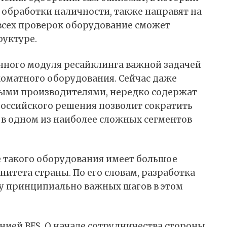
 обработки наличности, также направят на
 всех проверок оборудование сможет
руктуре.
енного модуля ресайклинга важной задачей
коматного оборудования. Сейчас даже
ными производителями, нередко содержат
оссийского решения позволит сократить
 в одном из наиболее сложных сегментов
е такого оборудования имеет большое
нитета страны. По его словам, разработка
лу принципиально важных шагов в этом
нией BFS. О начале сотрудничества стороны