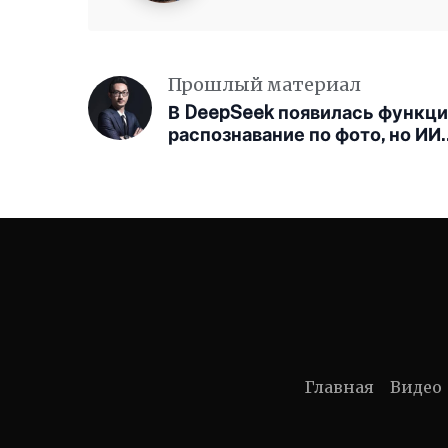
Прошлый материал
В DeepSeek появилась функци
распознавание по фото, но ИИ
не смог узнать своего же
создателя
Главная
Видео