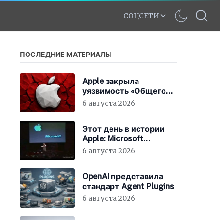
СОЦСЕТИ
ПОСЛЕДНИЕ МАТЕРИАЛЫ
Apple закрыла
уязвимость «Общего
экрана» в macOS
6 августа 2026
Этот день в истории
Apple: Microsoft
инвестирует в Apple
6 августа 2026
150 миллионов
долларов
OpenAI представила
стандарт Agent Plugins
6 августа 2026