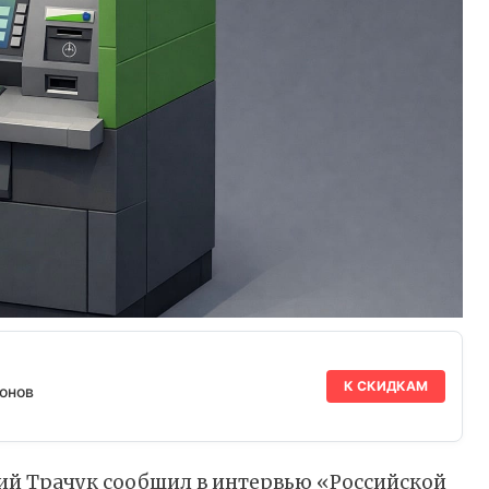
К СКИДКАМ
онов
ий Трачук
сообщил
в интервью «Российской