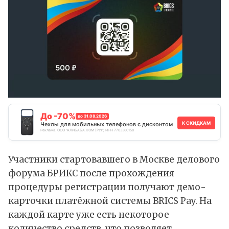
До -70%
до 31.08.2026
К СКИДКАМ
Чехлы для мобильных телефонов с дисконтом
Реклама. ООО "АЛИБАБА.КОМ (РУ)", ИНН 7703380158
Участники стартовавшего в Москве делового
форума БРИКС после прохождения
процедуры регистрации получают демо-
карточки платёжной системы BRICS Pay. На
каждой карте уже есть некоторое
количество средств, что позволяет