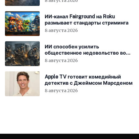
8 августа 2026
ИИ-канал Fairground на Roku
размывает стандарты стриминга
8 августа 2026
ИИ способен усилить
общественное недовольство во
всём мире
8 августа 2026
Apple TV готовит комедийный
детектив с Джеймсом Марсденом
8 августа 2026