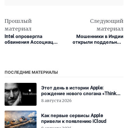
Прошлый
Следующий
материал
материал
Intel опровергла
Мошенники в Индии
обвинения Ассоциации
открыли поддельный
кибербезопасности
филиал крупнейшего
Китая в шпионаже
банка страны
ПОСЛЕДНИЕ МАТЕРИАЛЫ
Этот день в истории Apple:
рождение нового слогана «Think
Different»
8 августа 2026
Как первые сервисы Apple
привели к появлению iCloud