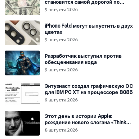
становится самой дорогой по
рыночной капитализации
9 августа 2026
iPhone Fold могут выпустить в двух
цветах
9 августа 2026
Разработчик выступил против
обесценивания кода
9 августа 2026
Энтузиаст создал графическую ОС
для IBM PC XT на процессоре 8086
9 августа 2026
Этот день в истории Apple:
рождение нового слогана «Think
Different»
8 августа 2026