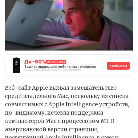
До -50%
до 31.08.2026
К СКИДКАМ
Защита экрана для мобильных телефонов
Реклама. ООО "АЛИБАБА.КОМ (РУ)", ИНН 7703380158
Веб-сайт Apple вызвал замешательство
среди владельцев Mac, поскольку из списка
совместимых с Apple Intelligence устройств,
по-видимому, исчезла поддержка
компьютеров Mac с процессором M1. В
американской версии страницы,
посвящённой Apple Intelligence, в самом