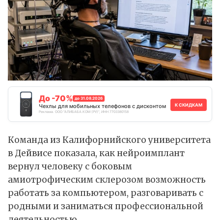
До -70%
до 31.08.2026
К СКИДКАМ
Чехлы для мобильных телефонов с дисконтом
Реклама. ООО "АЛИБАБА.КОМ (РУ)", ИНН 7703380158
Команда из Калифорнийского университета
в Дейвисе показала, как нейроимплант
вернул человеку с боковым
амиотрофическим склерозом возможность
работать за компьютером, разговаривать с
родными и заниматься профессиональной
деятельностью.