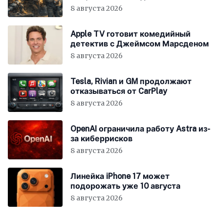
всём мире
8 августа 2026
Apple TV готовит комедийный
детектив с Джеймсом Марсденом
8 августа 2026
Tesla, Rivian и GM продолжают
отказываться от CarPlay
8 августа 2026
OpenAI ограничила работу Astra из-
за киберрисков
8 августа 2026
Линейка iPhone 17 может
подорожать уже 10 августа
8 августа 2026