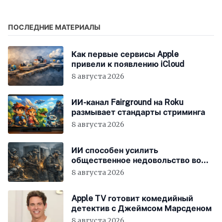
ПОСЛЕДНИЕ МАТЕРИАЛЫ
Как первые сервисы Apple
привели к появлению iCloud
8 августа 2026
ИИ-канал Fairground на Roku
размывает стандарты стриминга
8 августа 2026
ИИ способен усилить
общественное недовольство во
всём мире
8 августа 2026
Apple TV готовит комедийный
детектив с Джеймсом Марсденом
8 августа 2026