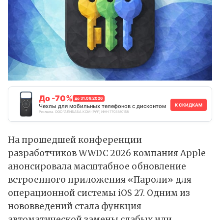
До -70%
до 31.08.2026
К СКИДКАМ
Чехлы для мобильных телефонов с дисконтом
Реклама. ООО "АЛИБАБА.КОМ (РУ)", ИНН 7703380158
На прошедшей конференции
разработчиков WWDC 2026 компания Apple
анонсировала масштабное обновление
встроенного приложения «Пароли» для
операционной системы iOS 27. Одним из
нововведений стала функция
автоматической замены слабых или