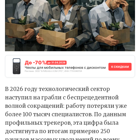
До -70%
до 31.08.2026
К СКИДКАМ
Чехлы для мобильных телефонов с дисконтом
Реклама. ООО "АЛИБАБА.КОМ (РУ)", ИНН 7703380158
В 2026 году технологический сектор
наступил на грабли с беспрецедентной
волной сокращений: работу потеряли уже
более 100 тысяч специалистов. По данным
профильных трекеров, эта цифра была
достигнута по итогам примерно 250
раундов массовых увольнений по всему