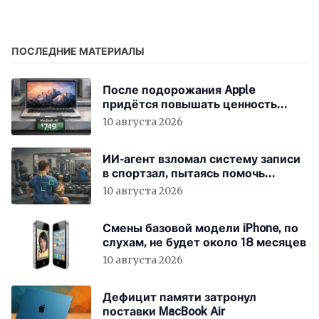
скачивания трейлеров
и изменила индустрию
ПОСЛЕДНИЕ МАТЕРИАЛЫ
После подорожания Apple
придётся повышать ценность
устройств
10 августа 2026
ИИ-агент взломал систему записи
в спортзал, пытаясь помочь
пользователю
10 августа 2026
Смены базовой модели iPhone, по
слухам, не будет около 18 месяцев
10 августа 2026
Дефицит памяти затронул
поставки MacBook Air