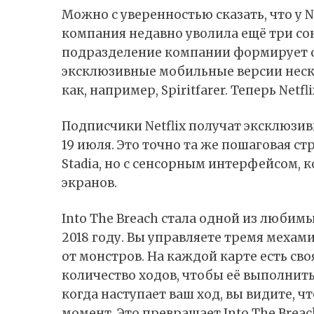
Можно с уверенностью сказать, что у Ne
компания недавно уволила ещё три сон
подразделение компании формирует с
эксклюзивные мобильные версии нес
как, например, Spiritfarer. Теперь Netfl
Подписчики Netflix получат эксклюзивн
19 июля. Это точно та же пошаговая стр
Stadia, но с сенсорным интерфейсом,
экранов.
Into The Breach стала одной из любим
2018 году. Вы управляете тремя мехам
от монстров. На каждой карте есть сво
количество ходов, чтобы её выполнить
когда наступает ваш ход, вы видите, 
момент. Это превращает Into The Breac