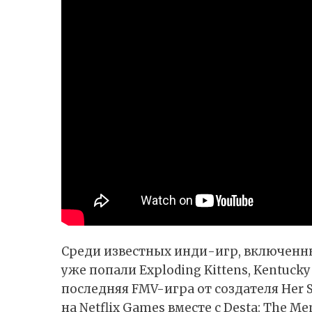
Среди известных инди-игр, включенны
уже попали Exploding Kittens, Kentucky 
последняя
FMV-игра
от создателя Her S
на Netflix Games вместе с Desta: The 