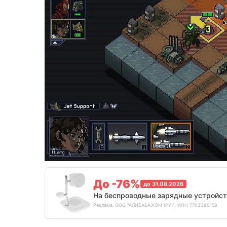
До -76%
до 31.08.2026
На беспроводные зарядные устройст
Реклама. ООО "АЛИБАБА.КОМ (РУ)", ИНН 7703380158