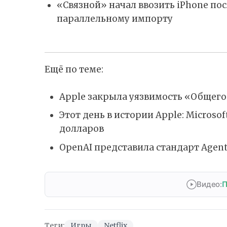
«Связной» начал ввозить iPhone по
параллельному импорту
Ещё по теме:
Apple закрыла уязвимость «Общего
Этот день в истории Apple: Microso
долларов
OpenAI представила стандарт Agent
Видео:
П
Теги:
Игры
Netflix