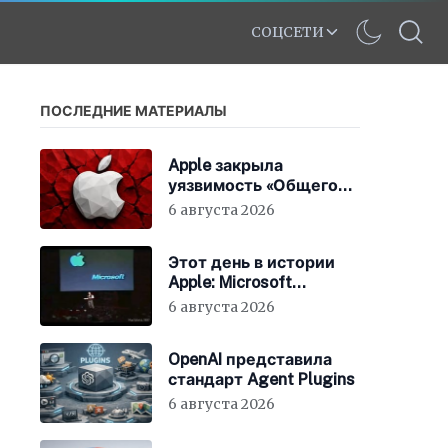
СОЦСЕТИ
ПОСЛЕДНИЕ МАТЕРИАЛЫ
Apple закрыла
уязвимость «Общего
экрана» в macOS
6 августа 2026
Этот день в истории
Apple: Microsoft
инвестирует в Apple
6 августа 2026
150 миллионов
долларов
OpenAI представила
стандарт Agent Plugins
6 августа 2026