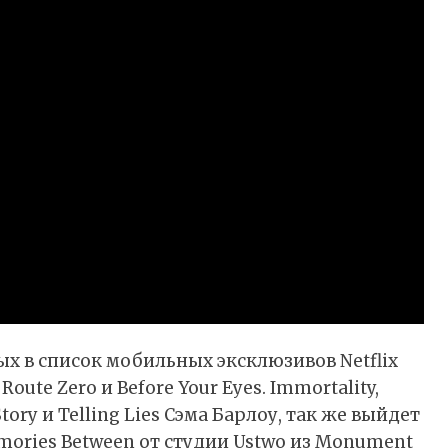
х в список мобильных эксклюзивов Netflix
Route Zero и Before Your Eyes. Immortality,
tory и Telling Lies Сэма Барлоу, так же выйдет
Memories Between от студии Ustwo из Monument