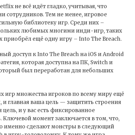
tflix не всё идёт гладко, учитывая, что
и сотрудников. Тем не менее, игровое
ильную библиотеку игр. Среди них –
кольких любимых многими инди-игр, таких
ix
приобрёл
ещё одну игру – Into The Breach.
ый доступ к Into The Breach на iOS и Android
атегия, которая доступна на ПК, Switch и
 который был переработан для небольших
ых игр множества игроков по всему миру ещё
и, и главная ваша цель — защитить строения
я цель, и у вас есть фиксированное
. Ключевой момент заключается в том, что,
что именно сделают монстры в следующий
h в игру-головоломку. К тому же игра