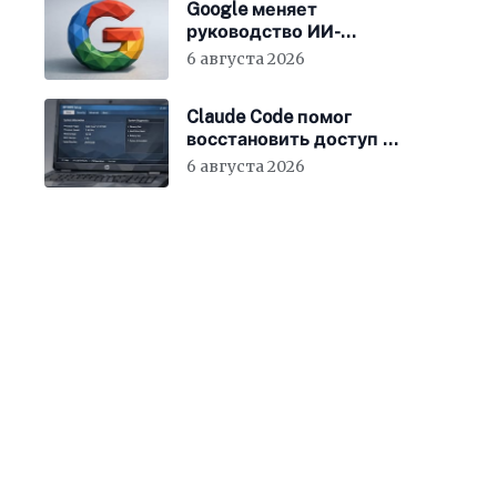
Google меняет
руководство ИИ-
направления
6 августа 2026
Claude Code помог
восстановить доступ к
BIOS ноутбука
6 августа 2026