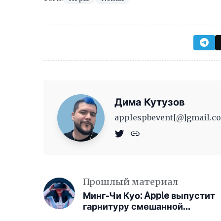
Дима Кутузов
applespbevent[@]gmail.co
Прошлый материал
Минг-Чи Куо: Apple выпустит
гарнитуру смешанной
реальности в январе 2023 год