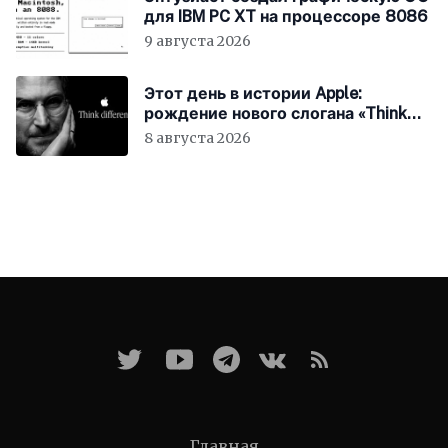
для IBM PC XT на процессоре 8086
9 августа 2026
Этот день в истории Apple:
рождение нового слогана «Think
Different»
8 августа 2026
Главная