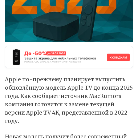
До -50%
до 31.08.2026
К СКИДКАМ
Защита экрана для мобильных телефонов
Реклама. ООО "АЛИБАБА.КОМ (РУ)", ИНН 7703380158
Apple по-прежнему планирует выпустить
обновлённую модель
Apple TV
до конца 2025
года. Как
сообщает
источник MacRumors,
компания готовится к замене текущей
версии Apple TV 4K, представленной в 2022
году.
Новая модель получит более современный