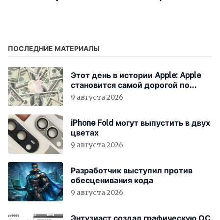
вживил в
попытку украсть
ретрокомпьютер чип
секреты производства
M1 и установил macOS
чипов
26
ПОСЛЕДНИЕ МАТЕРИАЛЫ
Этот день в истории Apple: Apple
становится самой дорогой по
рыночной капитализации
9 августа 2026
iPhone Fold могут выпустить в двух
цветах
9 августа 2026
Разработчик выступил против
обесценивания кода
9 августа 2026
Энтузиаст создал графическую ОС