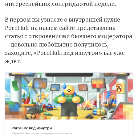
интереснейших лонгрида этой недели.
В первом вы узнаете о внутренней кухне
PornHub, на нашем сайте представлена
статья с откровениями бывшего модератора
– довольно любопытно получилось,
заходите, «PornHub: вид изнутри» вас уже
ждет.
PornHub: вид изнутри
💋Данный текст является переводом оригинального материала написанного изданием The Verge.«Н