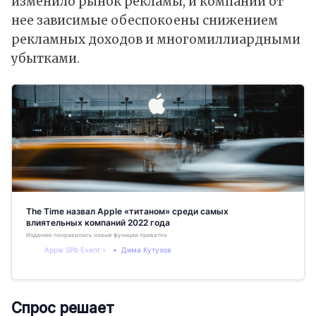
изменило рынок рекламы, и компании от
нее зависимые обеспокоены снижением
рекламных доходов и многомиллиардными
убытками.
The Time назвал Apple «титаном» среди самых
влиятельных компаний 2022 года
Изданию понравились новые функции приватности
Apple SPb Event
Дима Кутузов
Спрос решает