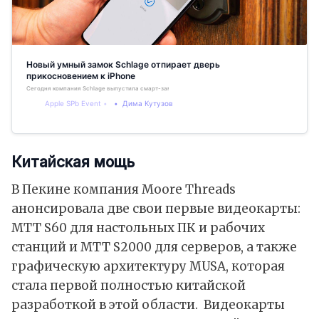
Новый умный замок Schlage отпирает дверь
прикосновением к iPhone
Сегодня компания Schlage выпустила смарт-замок Encode Plus с поддержкой функции домашних клю
Apple SPb Event
Дима Кутузов
Китайская мощь
В Пекине компания Moore Threads
анонсировала две свои первые видеокарты:
MTT S60 для настольных ПК и рабочих
станций и MTT S2000 для серверов, а также
графическую архитектуру MUSA, которая
стала первой полностью китайской
разработкой в этой области. Видеокарты