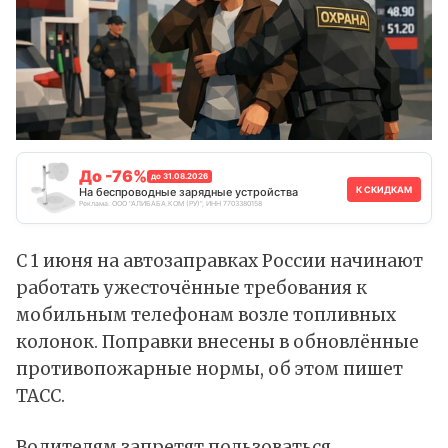
До -76%
до 31.08.2026
К СКИДКАМ
На беспроводные зарядные устройства
Реклама. ООО "АЛИБАБА.КОМ (РУ)", ИНН 7703380158
С 1 июня на автозаправках России начинают
работать ужесточённые требования к
мобильным телефонам возле топливных
колонок. Поправки внесены в обновлённые
противопожарные нормы, об этом
пишет
ТАСС.
Водителям запретят пользоваться