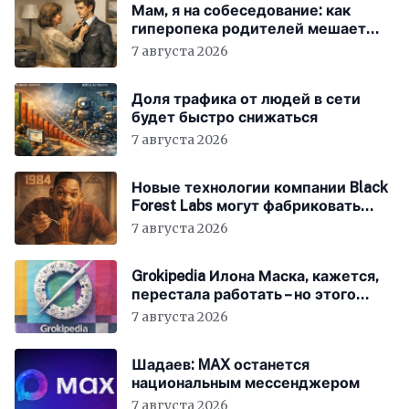
Мам, я на собеседование: как
гиперопека родителей мешает
«зумерам» устроиться в компанию
7 августа 2026
Доля трафика от людей в сети
будет быстро снижаться
7 августа 2026
Новые технологии компании Black
Forest Labs могут фабриковать
историю, как в «1984»
7 августа 2026
Grokipedia Илона Маска, кажется,
перестала работать – но этого
никто не заметил
7 августа 2026
Шадаев: MAX останется
национальным мессенджером
7 августа 2026