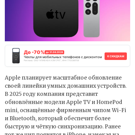
До -70%
до 31.08.2026
К СКИДКАМ
Чехлы для мобильных телефонов с дисконтом
Реклама. ООО "АЛИБАБА.КОМ (РУ)", ИНН 7703380158
Apple планирует масштабное
обновление
своей линейки умных домашних устройств.
В 2025 году компания представит
обновлённые модели Apple TV и HomePod
mini, оснащённые фирменным чипом Wi-Fi
и Bluetooth, который обеспечит более
быструю и чёткую синхронизацию. Ранее
тот же чип появится в iPhone, намекая на