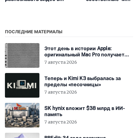
реальном времени
Bluetooth и Wi-Fi в 2025
году
ПОСЛЕДНИЕ МАТЕРИАЛЫ
Этот день в истории Apple:
оригинальный Mac Pro получает
мощный процессор Intel
7 августа 2026
Теперь и Kimi K3 выбралась за
пределы «песочницы»
7 августа 2026
SK hynix вложит $38 млрд в ИИ-
память
7 августа 2026