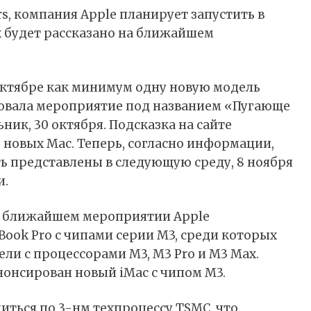
, компания Apple планирует запустить в
 будет рассказано на ближайшем
октябре как минимум одну новую модель
ровала мероприятие под названием «Пугающе
ник, 30 октября. Подсказка на сайте
 новых Mac. Теперь, согласно информации,
ь представлены в следующую среду, 8 ноября
и.
на ближайшем мероприятии Apple
ook Pro с чипами серии M3, среди которых
ели с процессорами M3, M3 Pro и M3 Max.
нонсирован новый iMac с чипом M3.
иться по 3-нм техпроцессу TSMC, что