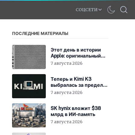
СОЦСЕТИ
ПОСЛЕДНИЕ МАТЕРИАЛЫ
Этот день в истории
Apple: оригинальный
Mac Pro получает
7 августа 2026
мощный процессор
Intel
Теперь и Kimi K3
выбралась за пределы
«песочницы»
7 августа 2026
SK hynix вложит $38
млрд в ИИ-память
7 августа 2026