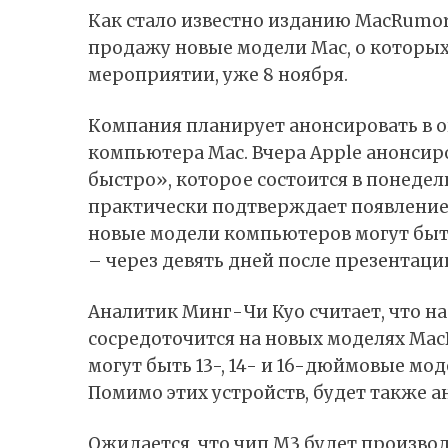
Как стало
известно
изданию MacRumors
продажу новые модели Mac, о которых
мероприятии, уже 8 ноября.
Компания планирует анонсировать в 
компьютера Mac. Вчера Apple анонси
быстро», которое состоится в понедель
практически
подтверждает
появление
новые модели компьютеров могут быт
– через девять дней после презентаци
Аналитик Минг-Чи Куо считает, что 
сосредоточится на новых моделях MacB
могут быть 13-, 14- и 16-дюймовые мод
Помимо этих устройств, будет также а
Ожидается, что чип M3 будет производ