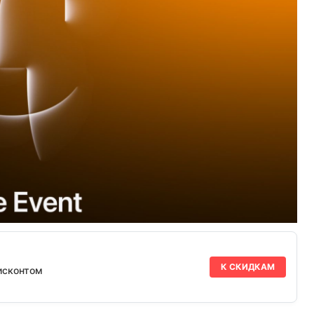
К СКИДКАМ
исконтом