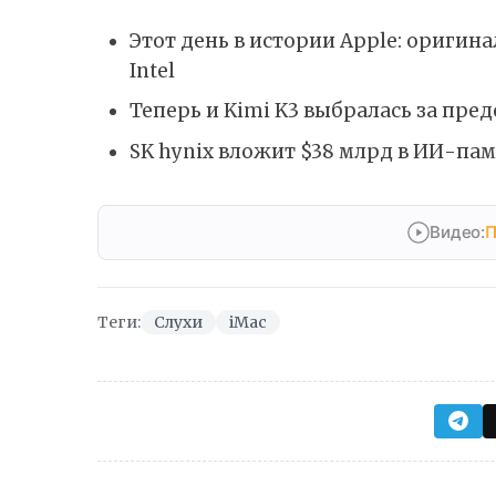
Этот день в истории Apple: ориги
Intel
Теперь и Kimi K3 выбралась за пр
SK hynix вложит $38 млрд в ИИ-пам
Видео:
П
Теги:
Слухи
iMac