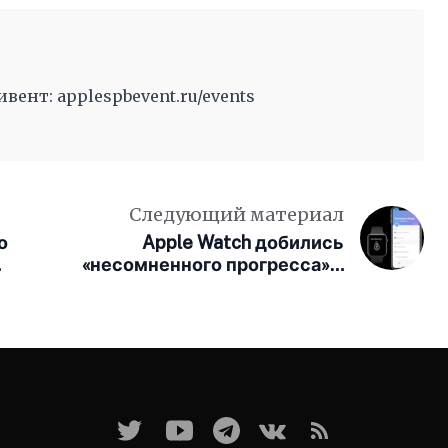
ент: applespbevent.ru/events
Следующий материал
о
Apple Watch добились
«несомненного прогресса» в
выявлении болезни Паркинсона