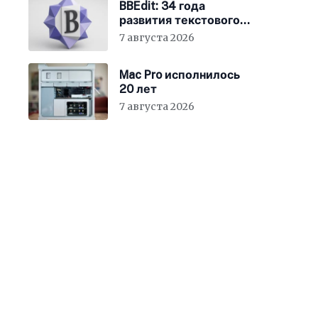
BBEdit: 34 года
развития текстового
редактора для Mac
7 августа 2026
Mac Pro исполнилось
20 лет
7 августа 2026