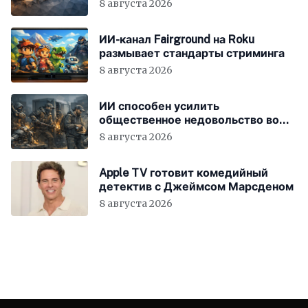
8 августа 2026
ИИ-канал Fairground на Roku
размывает стандарты стриминга
8 августа 2026
ИИ способен усилить
общественное недовольство во
всём мире
8 августа 2026
Apple TV готовит комедийный
детектив с Джеймсом Марсденом
8 августа 2026