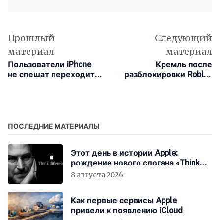
Прошлый
Следующий
материал
материал
Пользователи iPhone
Кремль после
не спешат переходить
разблокировки Roblox
на iOS 26
назвал условие
возвращения
зарубежных сервисов
в Россию
ПОСЛЕДНИЕ МАТЕРИАЛЫ
Этот день в истории Apple:
рождение нового слогана «Think
Different»
8 августа 2026
Как первые сервисы Apple
привели к появлению iCloud