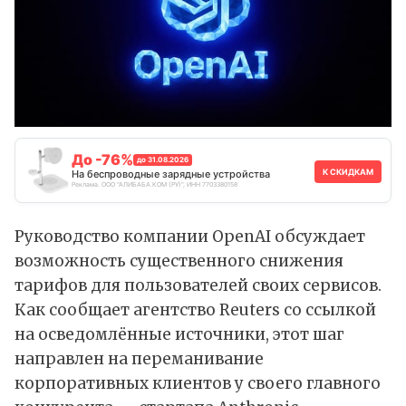
До -76%
до 31.08.2026
К СКИДКАМ
На беспроводные зарядные устройства
Реклама. ООО "АЛИБАБА.КОМ (РУ)", ИНН 7703380158
Руководство компании OpenAI обсуждает
возможность существенного снижения
тарифов для пользователей своих сервисов.
Как
сообщает
агентство Reuters со ссылкой
на осведомлённые источники, этот шаг
направлен на переманивание
корпоративных клиентов у своего главного