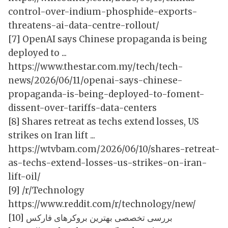
control-over-indium-phosphide-exports-
threatens-ai-data-centre-rollout/
[7] OpenAI says Chinese propaganda is being
deployed to ...
https://www.thestar.com.my/tech/tech-
news/2026/06/11/openai-says-chinese-
propaganda-is-being-deployed-to-foment-
dissent-over-tariffs-data-centers
[8] Shares retreat as techs extend losses, US
strikes on Iran lift ...
https://wtvbam.com/2026/06/10/shares-retreat-
as-techs-extend-losses-us-strikes-on-iran-
lift-oil/
[9] /r/Technology
https://www.reddit.com/r/technology/new/
[10] بررسی تخصصی بهترین بروکرهای فارکس