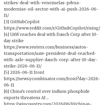
strikes-deal-with-venezuelas-pdvsa-
modernise-oil-sector-with-ai-push-2026-06-
11/
[3] GitHubCopilot
https://www.reddit.com/r/GithubCopilot/rising/
[4] UAW reaches deal with Dauch Corp after 10-
day strike
https://www.reuters.com/business/autos-
transportation/uaw-president-deal-reached-
with-axle-supplier-dauch-corp-after-10-day-
strike-2026-06-11/
[5] 2026-06-11 front
https://news.ycombinator.com/front?day=2026-
06-11
[6] China's control over indium phosphide
exports threatens AI ...
https://wincountry.com/2026/06/10/chinas-