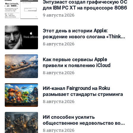
Энтузиаст создал графическую ОС
для IBM PC XT на процессоре 8086
9 августа 2026
Этот день в истории Apple:
рождение нового слогана «Think
Different»
8 августа 2026
Как первые сервисы Apple
привели к появлению iCloud
8 августа 2026
ИИ-канал Fairground на Roku
размывает стандарты стриминга
8 августа 2026
ИИ способен усилить
общественное недовольство во
всём мире
8 августа 2026