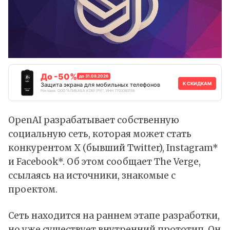
До -50%
до 31.08.2026
К СКИДКАМ
Защита экрана для мобильных телефонов
Реклама. ООО "АЛИБАБА.КОМ (РУ)", ИНН 7703380158
OpenAI разрабатывает собственную
социальную сеть, которая может стать
конкурентом X (бывший
Twitter
),
Instagram
*
и
Facebook
*. Об этом
сообщает
The Verge,
ссылаясь на источники, знакомые с
проектом.
Сеть находится на раннем этапе разработки,
но уже существует внутренний прототип. Он