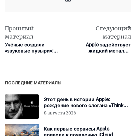
Прошлый
Следующий
материал
материал
Учёные создали
Apple задействует
«звуковые пузыри»:
жидкий металл в
слышимы только
шарнирах складного
конкретному человеку,
iPhone
даже в толпе
ПОСЛЕДНИЕ МАТЕРИАЛЫ
Этот день в истории Apple:
рождение нового слогана «Think
Different»
8 августа 2026
Как первые сервисы Apple
привели к появлению iCloud