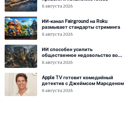
8 августа 2026
ИИ-канал Fairground на Roku
размывает стандарты стриминга
8 августа 2026
ИИ способен усилить
общественное недовольство во
всём мире
8 августа 2026
Apple TV готовит комедийный
детектив с Джеймсом Марсденом
8 августа 2026