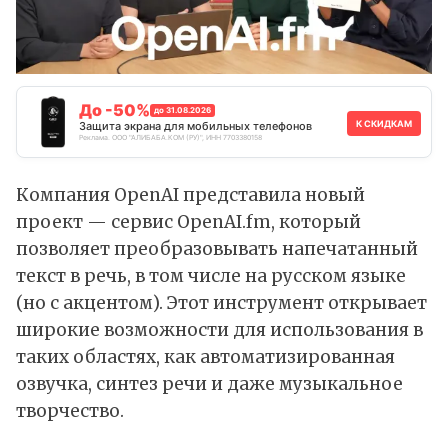
До -50%
до 31.08.2026
К СКИДКАМ
Защита экрана для мобильных телефонов
Реклама. ООО "АЛИБАБА.КОМ (РУ)", ИНН 7703380158
Компания OpenAI
представила
новый
проект — сервис
OpenAI.fm
, который
позволяет преобразовывать напечатанный
текст в речь, в том числе на русском языке
(но с акцентом). Этот инструмент открывает
широкие возможности для использования в
таких областях, как автоматизированная
озвучка, синтез речи и даже музыкальное
творчество.