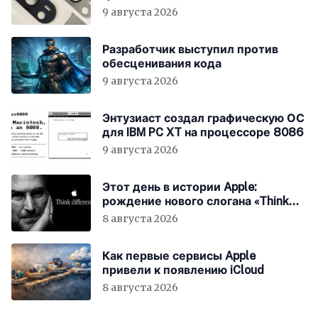
9 августа 2026
Разработчик выступил против
обесценивания кода
9 августа 2026
Энтузиаст создал графическую ОС
для IBM PC XT на процессоре 8086
9 августа 2026
Этот день в истории Apple:
рождение нового слогана «Think
Different»
8 августа 2026
Как первые сервисы Apple
привели к появлению iCloud
8 августа 2026