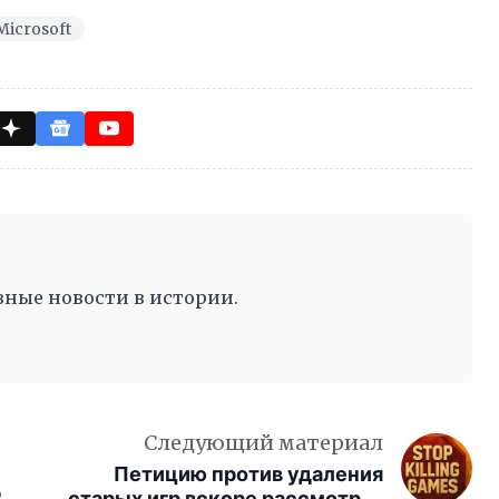
Microsoft
ные новости в истории.
Следующий материал
Петицию против удаления
PT
старых игр вскоре рассмотрят