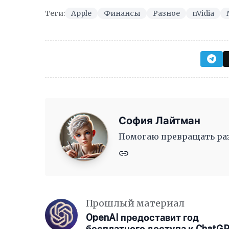
Теги:
Apple
Финансы
Разное
nVidia
София Лайтман
Помогаю превращать раз
Прошлый материал
OpenAI предоставит год
бесплатного доступа к ChatG