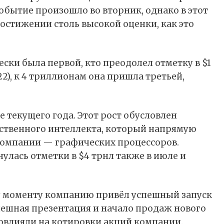
событие произошло во вторник, однако в этот
достижении столь высокой оценки, как это
ески была первой, кто преодолел отметку в $1
2022), к 4 триллионам она пришла третьей,
ле текущего года. Этот рост обусловлен
ственного интеллекта, который напрямую
компании — графических процессоров.
снулась отметки в $4 трнл также в июле и
ому моменту компанию привёл успешный запуск
спешная презентация и начало продаж нового
овлияли на котировки акций компании.