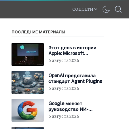
СОЦСЕТИ
ПОСЛЕДНИЕ МАТЕРИАЛЫ
Этот день в истории
Apple: Microsoft
инвестирует в Apple
6 августа 2026
150 миллионов
долларов
OpenAI представила
стандарт Agent Plugins
6 августа 2026
Google меняет
руководство ИИ-
направления
6 августа 2026