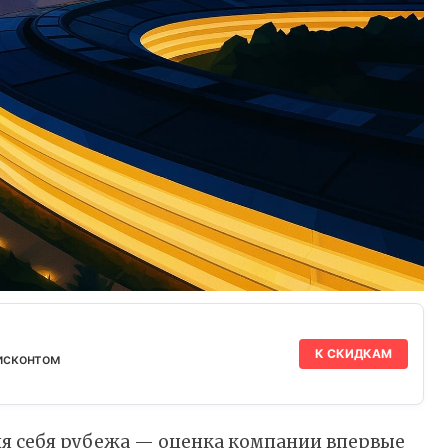
К СКИДКАМ
исконтом
ля себя рубежа — оценка компании впервые