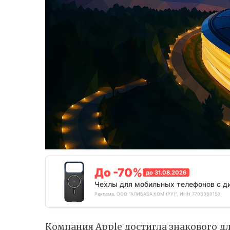
До -70%
до 31.08.2026
Чехлы для мобильных телефонов с д
Реклама. ООО "АЛИБАБА.КОМ (РУ)", ИНН 7703380158
Компания Apple достигла знакового д