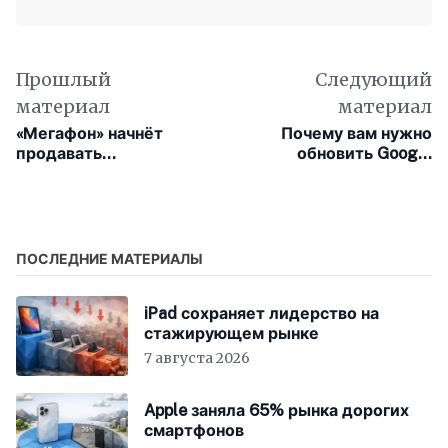
труда, Когда и ум и сердце полны, И
рифмы дружные, как волны, Журча, одна
во след другой Несутся вольной чередой.
Прошлый
Следующий
материал
материал
«Мегафон» начнёт
Почему вам нужно
продавать
обновить Google
подержанные и
Chrome как можно
восстановленные
скорее... Снова
смартфоны
ПОСЛЕДНИЕ МАТЕРИАЛЫ
iPad сохраняет лидерство на
стажирующем рынке
7 августа 2026
Apple заняла 65% рынка дорогих
смартфонов