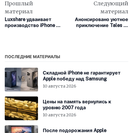
Прошлый
Следующий
материал
материал
Luxshare удваивает
Анонсировано уютное
производство iPhone и
приключение Tales of
готовится к выпуску
the Shire: A The Lord of
Apple Vision Pro
the Rings Game по
«Властелину колец»
ПОСЛЕДНИЕ МАТЕРИАЛЫ
Складной iPhone не гарантирует
Apple победу над Samsung
10 августа 2026
Цены на память вернулись к
уровню 2007 года
10 августа 2026
После подорожания Apple