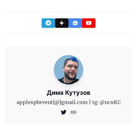
Дима Кутузов
applespbevent[@]gmail.com | tg: @ncuKC