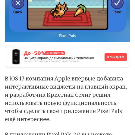
До -50%
до 31.08.2026
К СКИДКАМ
Защита экрана для мобильных телефонов
Реклама. ООО "АЛИБАБА.КОМ (РУ)", ИНН 7703380158
В iOS 17 компания Apple впервые добавила
интерактивные виджеты на главный экран,
и разработчик Кристиан Селиг решил
использовать новую функциональность,
чтобы сделать своё приложение Pixel Pals
ещё интереснее.
В приложении Pixel Pals 2.0 вы можете