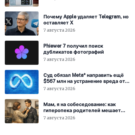
Почему Apple удаляет Telegram, но
оставляет X
7 августа 2026
Phiewer 7 получил поиск
дубликатов фотографий
7 августа 2026
Суд обязал Meta* направить ещё
$567 млн на устранение вреда от
соцсетей
7 августа 2026
Мам, я на собеседование: как
гиперопека родителей мешает
«зумерам» устроиться в компанию
7 августа 2026