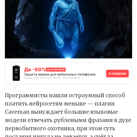
До -50%
до 31.08.2026
К СКИДКАМ
Защита экрана для мобильных телефонов
Реклама. ООО "АЛИБАБА.КОМ (РУ)", ИНН 7703380158
Программисты нашли остроумный способ
платить нейросетям меньше — плагин
Caveman вынуждает большие языковые
модели отвечать рублеными фразами в духе
первобытного охотника, при этом суть
послания никуда не девается, а счёт за