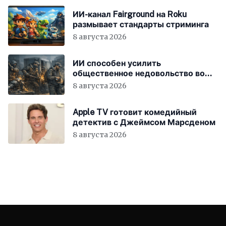
ИИ-канал Fairground на Roku
размывает стандарты стриминга
8 августа 2026
ИИ способен усилить
общественное недовольство во
всём мире
8 августа 2026
Apple TV готовит комедийный
детектив с Джеймсом Марсденом
8 августа 2026