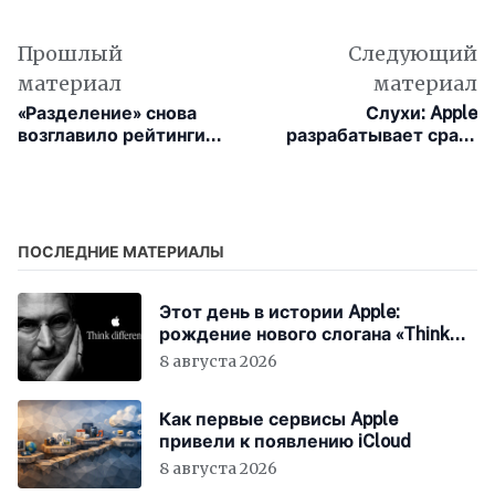
Прошлый
Следующий
материал
материал
«Разделение» снова
Слухи: Apple
возглавило рейтинги
разрабатывает сразу
стриминговых
несколько версий
сервисов
нового Studio Display
ПОСЛЕДНИЕ МАТЕРИАЛЫ
Этот день в истории Apple:
рождение нового слогана «Think
Different»
8 августа 2026
Как первые сервисы Apple
привели к появлению iCloud
8 августа 2026