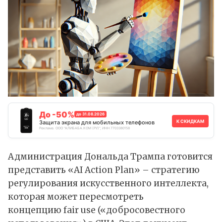
До -50%
до 31.08.2026
К СКИДКАМ
Защита экрана для мобильных телефонов
Реклама. ООО "АЛИБАБА.КОМ (РУ)", ИНН 7703380158
Администрация Дональда Трампа готовится
представить «AI Action Plan» – стратегию
регулирования
искусственного интеллекта
,
которая может пересмотреть
концепцию fair use («добросовестного