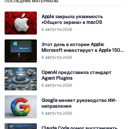
ПОСЛЕДНИЕ МАТЕРИАЛЫ
Apple закрыла уязвимость
«Общего экрана» в macOS
6 августа 2026
Этот день в истории Apple:
Microsoft инвестирует в Apple 150
миллионов долларов
6 августа 2026
OpenAI представила стандарт
Agent Plugins
6 августа 2026
Google меняет руководство ИИ-
направления
6 августа 2026
Claude Code помог восстановить