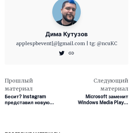
Дима Кутузов
applespbevent[@]gmail.com | tg: @ncuKC
Прошлый
Следующий
материал
материал
Бесит? Instagram
Microsoft заменит
представил новую
Windows Media Player
функцию под
приложением под
названием «Яростная
названием... Media
встряска»
Player for Windows