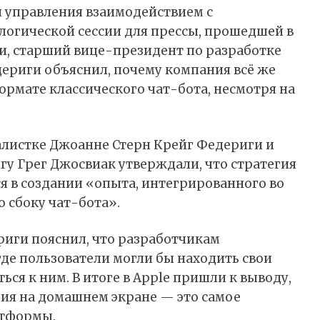
я управления взаимодействием с
логической сессии для прессы, прошедшей в
ии, старший вице-президент по разработке
дериги
объяснил
, почему компания всё же
рмате классического чат-бота, несмотря на
алистке Джоанне Стерн Крейг Федериги и
у Грег Джосвиак утверждали, что стратегия
ся в создании «опыта, интегрированного во
о сбоку чат-бота».
ериги пояснил, что разработчикам
где пользователи могли бы находить свои
ься к ним. В итоге в Apple пришли к выводу,
ия на домашнем экране — это самое
атформы.