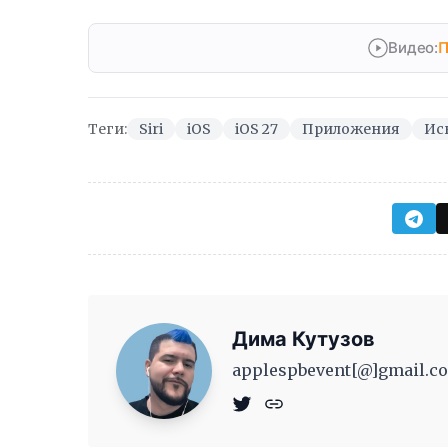
Видео:
П
Теги:
Siri
iOS
iOS 27
Приложения
Ис
Дима Кутузов
applespbevent[@]gmail.co