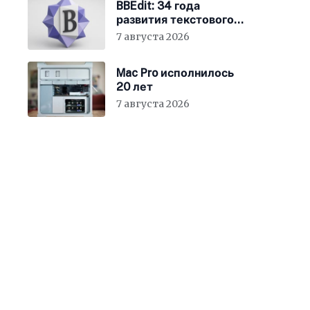
BBEdit: 34 года
развития текстового
редактора для Mac
7 августа 2026
Mac Pro исполнилось
20 лет
7 августа 2026