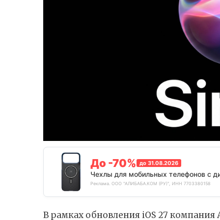
До -70%
до 31.08.2026
Чехлы для мобильных телефонов с д
Реклама. ООО "АЛИБАБА.КОМ (РУ)", ИНН 7703380158
В рамках обновления iOS 27 компания