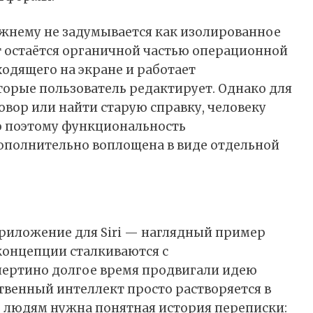
ежнему не задумывается как изолированное
нт остаётся органичной частью операционной
одящего на экране и работает
торые пользователь редактирует. Однако для
овор или найти старую справку, человеку
о поэтому функциональность
полнительно воплощена в виде отдельной
риложение для Siri — наглядный пример
концепции сталкиваются с
пертино долгое время продвигали идею
твенный интеллект просто растворяется в
то людям нужна понятная история переписки: