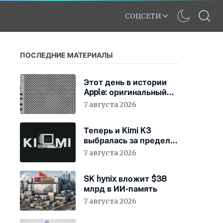
СОЦСЕТИ
ПОСЛЕДНИЕ МАТЕРИАЛЫ
Этот день в истории
Apple: оригинальный
Mac Pro получает
7 августа 2026
мощный процессор
Intel
Теперь и Kimi K3
выбралась за пределы
«песочницы»
7 августа 2026
SK hynix вложит $38
млрд в ИИ-память
7 августа 2026