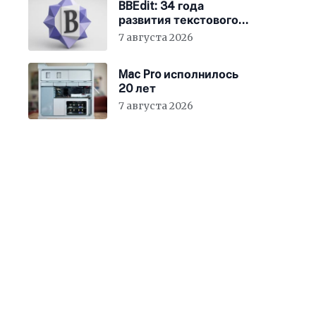
BBEdit: 34 года
развития текстового
редактора для Mac
7 августа 2026
Mac Pro исполнилось
20 лет
7 августа 2026