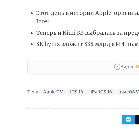
Этот день в истории Apple: ориги
Intel
Теперь и Kimi K3 выбралась за пр
SK hynix вложит $38 млрд в ИИ-пам
Видео:
П
Теги:
Apple TV
iOS 16
iPadOS 16
macOS V