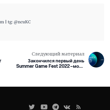
m | tg: @ncuKC
Следующий материал
r
Закончился первый день
Summer Game Fest 2022 – море
трейлеров и The Last Of Us на
ПК