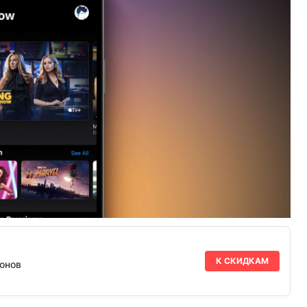
К СКИДКАМ
онов