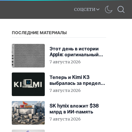
СОЦСЕТИ
ПОСЛЕДНИЕ МАТЕРИАЛЫ
Этот день в истории
Apple: оригинальный
Mac Pro получает
7 августа 2026
мощный процессор
Intel
Теперь и Kimi K3
выбралась за пределы
«песочницы»
7 августа 2026
SK hynix вложит $38
млрд в ИИ-память
7 августа 2026