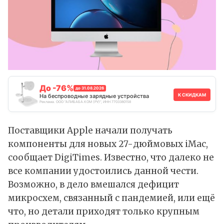
До -76%
до 31.08.2026
К СКИДКАМ
На беспроводные зарядные устройства
Реклама. ООО "АЛИБАБА.КОМ (РУ)", ИНН 7703380158
Поставщики Apple начали получать
компоненты для новых 27-дюймовых iMac,
сообщает DigiTimes. Известно, что далеко не
все компании удостоились данной чести.
Возможно, в дело вмешался дефицит
микросхем, связанный с пандемией, или ещё
что, но детали приходят только крупным