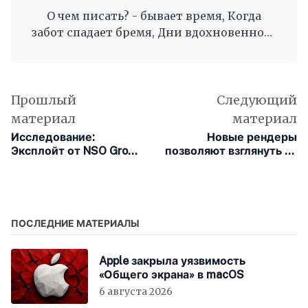
О чем писать? - бывает время, Когда
забот спадает бремя, Дни вдохновенного
труда, Когда и ум и сердце полны, И
рифмы дружные, как волны, Журча, одна
во след другой Несутся вольной чередой.
Прошлый
Следующий
материал
материал
Исследование:
Новые рендеры
Эксплойт от NSO Group
позволяют взглянуть на
является одним из
шлем смешанной
самых технически
реальности Apple
сложных в истории
ПОСЛЕДНИЕ МАТЕРИАЛЫ
Apple закрыла уязвимость
«Общего экрана» в macOS
6 августа 2026