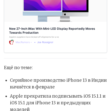
New 27-Inch iMac With Mini-LED Display Reportedly Moves
Towards Production
Apple’s suppliers have kicked off shipments for a new 27-inch iMac with a mini-LED display, according to
MacRumors
Joe Rossignol
Ещё по теме:
Серийное производство iPhone 13 в Индии
начнётся в феврале
Apple прекратила подписывать iOS 15.1.1 и
iOS 15.1 для iPhone 13 и предыдущих
моделей