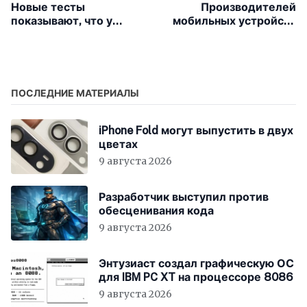
Новые тесты
Производителей
показывают, что у
мобильных устройств
AirPods Pro
обяжут
минимальные
предустанавливать
задержки звука
порядка пяти росси?
ПОСЛЕДНИЕ МАТЕРИАЛЫ
iPhone Fold могут выпустить в двух
цветах
9 августа 2026
Разработчик выступил против
обесценивания кода
9 августа 2026
Энтузиаст создал графическую ОС
для IBM PC XT на процессоре 8086
9 августа 2026