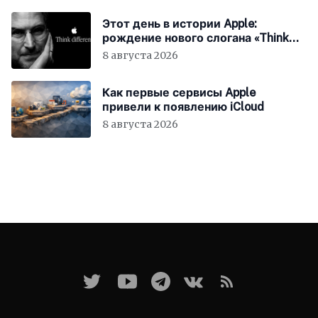
Этот день в истории Apple:
рождение нового слогана «Think
Different»
8 августа 2026
Как первые сервисы Apple
привели к появлению iCloud
8 августа 2026