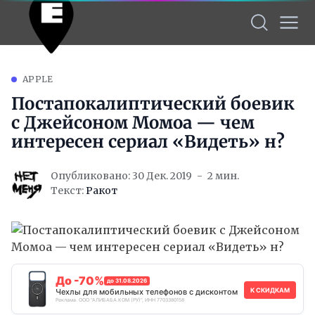
APPLE
Постапокалиптический боевик
с Джейсоном Момоа — чем
интересен сериал «Видеть» н?
Опубликовано: 30 Дек. 2019
2 мин.
Текст:
Ракот
До -70%
до 31.08.2026
К СКИДКАМ
Чехлы для мобильных телефонов с дисконтом
Реклама. ООО "АЛИБАБА.КОМ (РУ)", ИНН 7703380158