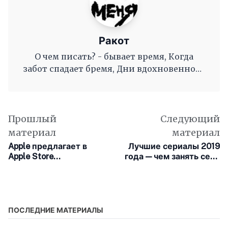
Ракот
О чем писать? - бывает время, Когда
забот спадает бремя, Дни вдохновенного
труда, Когда и ум и сердце полны, И
рифмы дружные, как волны, Журча, одна
во след другой Несутся вольной чередой.
Прошлый
Следующий
материал
материал
Apple предлагает в
Лучшие сериалы 2019
Apple Store
года — чем занять себя
беспроводные колонки
на новогодние
Sonos One SL и
праздники
футляры для AirPods
Pro
ПОСЛЕДНИЕ МАТЕРИАЛЫ