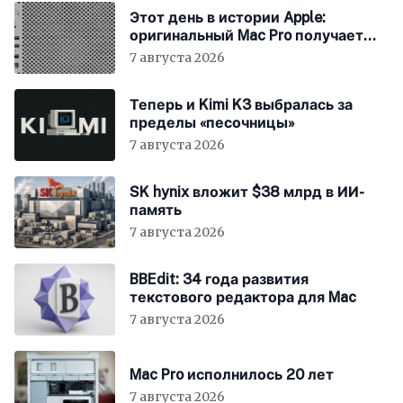
Этот день в истории Apple:
оригинальный Mac Pro получает
мощный процессор Intel
7 августа 2026
Теперь и Kimi K3 выбралась за
пределы «песочницы»
7 августа 2026
SK hynix вложит $38 млрд в ИИ-
память
7 августа 2026
BBEdit: 34 года развития
текстового редактора для Mac
7 августа 2026
Mac Pro исполнилось 20 лет
7 августа 2026