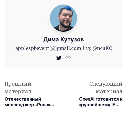
Дима Кутузов
applespbevent[@]gmail.com | tg: @ncuKC
Прошлый
Следующий
материал
материал
Отечественный
OpenAI готовится к
мессенджер «Роса»
крупнейшему IPO в
готовится к
истории: оценка
масштабному запуску
может достичь $1 трлн
на iOS и Android