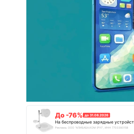
До -76%
до 31.08.2026
На беспроводные зарядные устройст
Реклама. ООО "АЛИБАБА.КОМ (РУ)", ИНН 7703380158