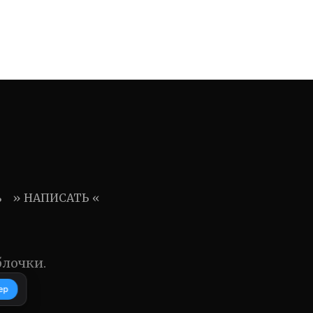
ь
» НАПИСАТЬ «
блочки.
ер