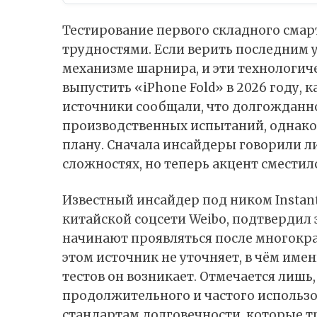
Тестирование первого складного смар
трудностями. Если верить последним 
механизме шарнира, и эти технологи
выпустить «iPhone Fold» в 2026 году, 
источники сообщали, что долгожданно
производственных испытаний, однако в
плану. Сначала инсайдеры говорили 
сложностях, но теперь акцент смести
Известный инсайдер под ником Instant
китайской соцсети Weibo,
подтвердил
начинают проявляться после многокра
этом источник не уточняет, в чём име
тестов он возникает. Отмечается лишь
продолжительного и частого использо
стандартам долговечности, которые т