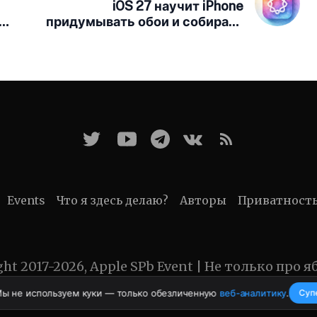
iOS 27 научит iPhone
придумывать обои и собирать
команды с помощью ИИ
Events
Что я здесь делаю?
Авторы
Приватност
ght 2017-2026, Apple SPb Event | Не только про я
Мы не используем куки — только обезличенную
веб-аналитику
.
Суп