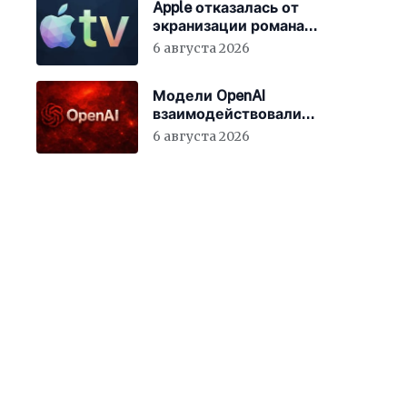
Apple отказалась от
экранизации романа
Тома Вулфа
6 августа 2026
Модели OpenAI
взаимодействовали
между собой до
6 августа 2026
взлома Hugging Face