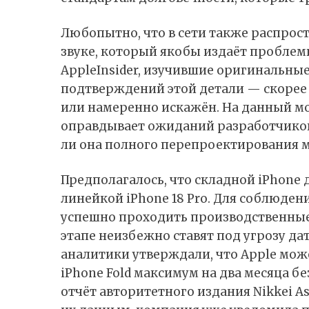
Любопытно, что в сети также распрос
звуке, который якобы издаёт проблем
AppleInsider,
изучившие
оригинальные 
подтверждений этой детали — скорее 
или намеренно искажён. На данный мом
оправдывает ожиданий разработчиков.
ли она полного перепроектирования ме
Предполагалось, что складной iPhone 
линейкой iPhone 18 Pro. Для соблюден
успешно проходить производственные
этапе неизбежно ставят под угрозу да
аналитики утверждали, что Apple мож
iPhone Fold максимум на два месяца б
отчёт авторитетного издания Nikkei A