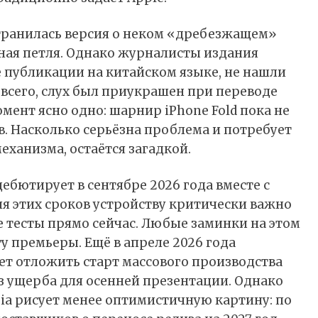
транилась версия о неком «дребезжащем»
ная петля. Однако журналисты издания
публикации на китайском языке, не нашли
всего, слух был приукрашен при переводе
ент ясно одно: шарнир iPhone Fold пока не
 Насколько серьёзна проблема и потребует
ханизма, остаётся загадкой.
дебютирует в сентябре 2026 года вместе с
ия этих сроков устройству критически важно
 тесты прямо сейчас. Любые заминки на этом
ту премьеры. Ещё в апреле 2026 года
ет отложить старт массового производства
ез ущерба для осенней презентации. Однако
sia рисует менее оптимистичную картину: по