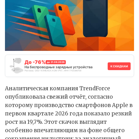
До -76%
до 31.08.2026
К СКИДКАМ
На беспроводные зарядные устройства
Реклама. ООО "АЛИБАБА.КОМ (РУ)", ИНН 7703380158
Аналитическая компания TrendForce
опубликовала свежий
отчёт
, согласно
которому производство смартфонов Apple в
первом квартале 2026 года показало резкий
рост на 19,7%. Этот скачок выглядит
особенно впечатляющим на фоне общего
сокращения индустрии: за аналогичный