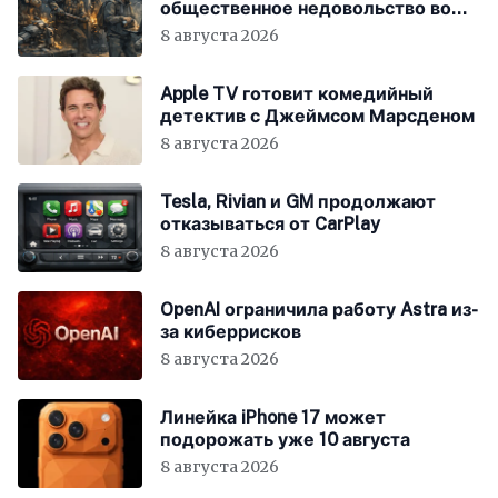
общественное недовольство во
всём мире
8 августа 2026
Apple TV готовит комедийный
детектив с Джеймсом Марсденом
8 августа 2026
Tesla, Rivian и GM продолжают
отказываться от CarPlay
8 августа 2026
OpenAI ограничила работу Astra из-
за киберрисков
8 августа 2026
Линейка iPhone 17 может
подорожать уже 10 августа
8 августа 2026