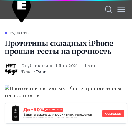
ГАДЖЕТЫ
Прототипы складных iPhone
прошли тесты на прочность
Опубликовано: 1 Янв. 2021
1 мин.
Текст:
Ракот
До -50%
до 31.08.2026
К СКИДКАМ
Защита экрана для мобильных телефонов
Реклама. ООО "АЛИБАБА.КОМ (РУ)", ИНН 7703380158