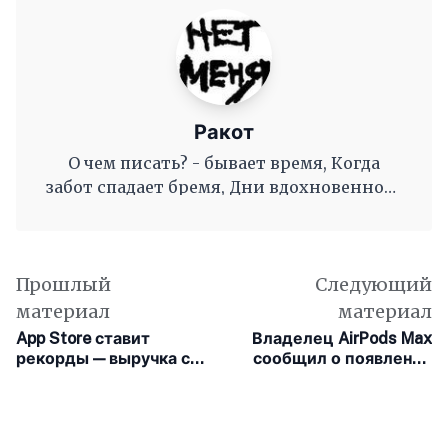
Ракот
О чем писать? - бывает время, Когда
забот спадает бремя, Дни вдохновенного
труда, Когда и ум и сердце полны, И
рифмы дружные, как волны, Журча, одна
во след другой Несутся вольной чередой.
Прошлый
Следующий
материал
материал
App Store ставит
Владелец AirPods Max
рекорды — выручка с
сообщил о появлении
приложений для iOS
конденсата внутри
вдвое превысила
наушников
таковую на Android